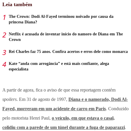
Leia também
The Crown: Dodi Al-Fayed terminou noivado por causa da
princesa Diana?
Netflix é acusada de inventar início do namoro de Diana em The
Crown
Rei Charles faz 75 anos. Confira acertos e erros dele como monarca
Kate “anda com arrogância” e está mais confiante, alega
especialista
A partir de agora, fica o aviso de que essa reportagem contém
spoilers
. Em 31 de agosto de 1997,
Diana e o namorado, Dodi Al-
Fayed, morreram em um acidente de carro em Paris
. Conduzido
pelo motorista Henri Paul,
o veículo, em que estava o casal,
colidiu com a parede de um túnel durante a fuga de paparazzi
.