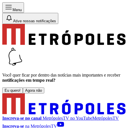
Menu
Ative nossas notificações
Você quer ficar por dentro das notícias mais importantes e receber
notificações em tempo real?
Eu quero!
Agora não
Inscreva-se no canal
MetrópolesTV no
YouTube
MetrópolesTV
Inscreva-se
na MetrópolesTV