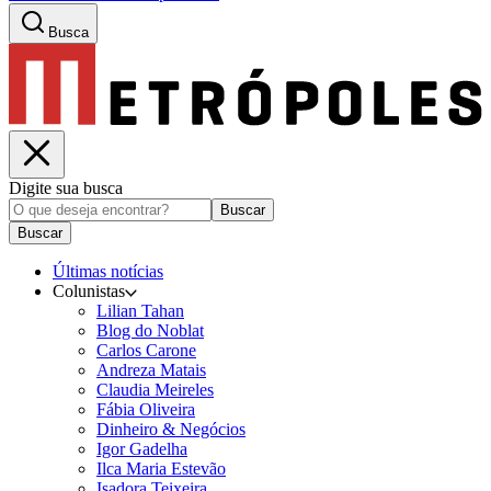
Busca
Digite sua busca
Buscar
Buscar
Últimas notícias
Colunistas
Lilian Tahan
Blog do Noblat
Carlos Carone
Andreza Matais
Claudia Meireles
Fábia Oliveira
Dinheiro & Negócios
Igor Gadelha
Ilca Maria Estevão
Isadora Teixeira