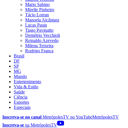
Mario Sabino
Mirelle Pinheiro
Tácio Lorran
Manoela Alcântara
Lucas Pasin
Tiago Pavinatto
Demétrio Vecchioli
Reinaldo Azevedo
Milena Teixeira
Rodrigo França
Brasil
DF
SP
MG
Mundo
Entretenimento
Vida & Estilo
Saúde
Ciência
Esportes
Especiais
Inscreva-se no canal
MetrópolesTV no
YouTube
MetrópolesTV
Inscreva-se
na MetrópolesTV