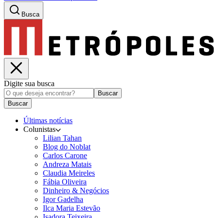
Busca
Digite sua busca
Buscar
Buscar
Últimas notícias
Colunistas
Lilian Tahan
Blog do Noblat
Carlos Carone
Andreza Matais
Claudia Meireles
Fábia Oliveira
Dinheiro & Negócios
Igor Gadelha
Ilca Maria Estevão
Isadora Teixeira