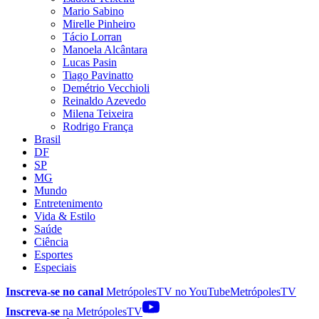
Mario Sabino
Mirelle Pinheiro
Tácio Lorran
Manoela Alcântara
Lucas Pasin
Tiago Pavinatto
Demétrio Vecchioli
Reinaldo Azevedo
Milena Teixeira
Rodrigo França
Brasil
DF
SP
MG
Mundo
Entretenimento
Vida & Estilo
Saúde
Ciência
Esportes
Especiais
Inscreva-se no canal
MetrópolesTV no
YouTube
MetrópolesTV
Inscreva-se
na MetrópolesTV