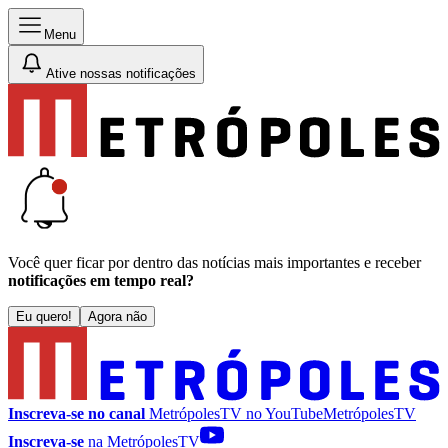
Menu
Ative nossas notificações
Você quer ficar por dentro das notícias mais importantes e receber
notificações em tempo real?
Eu quero!
Agora não
Inscreva-se no canal
MetrópolesTV no
YouTube
MetrópolesTV
Inscreva-se
na MetrópolesTV