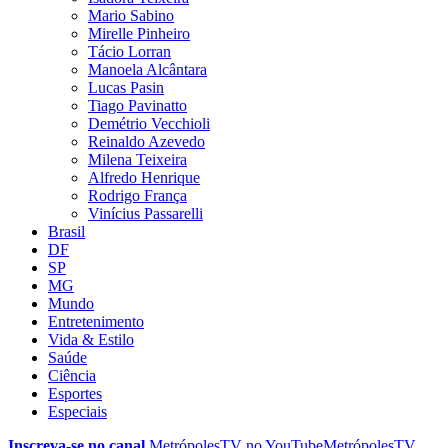
Mario Sabino
Mirelle Pinheiro
Tácio Lorran
Manoela Alcântara
Lucas Pasin
Tiago Pavinatto
Demétrio Vecchioli
Reinaldo Azevedo
Milena Teixeira
Alfredo Henrique
Rodrigo França
Vinícius Passarelli
Brasil
DF
SP
MG
Mundo
Entretenimento
Vida & Estilo
Saúde
Ciência
Esportes
Especiais
Inscreva-se no canal
MetrópolesTV no
YouTube
MetrópolesTV