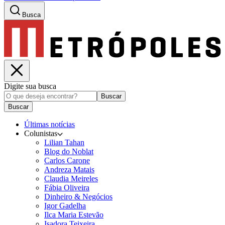
Busca
Digite sua busca
Buscar
Buscar
Últimas notícias
Colunistas
Lilian Tahan
Blog do Noblat
Carlos Carone
Andreza Matais
Claudia Meireles
Fábia Oliveira
Dinheiro & Negócios
Igor Gadelha
Ilca Maria Estevão
Isadora Teixeira