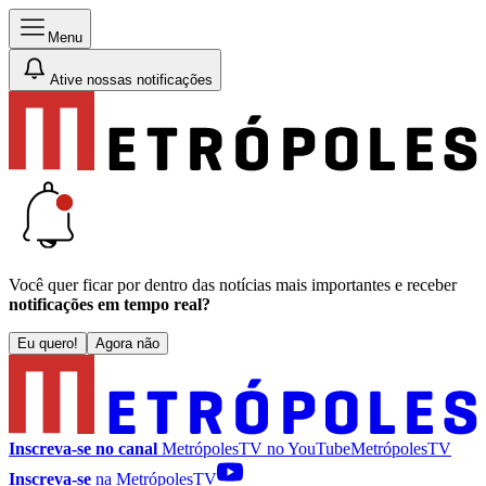
Menu
Ative nossas notificações
Você quer ficar por dentro das notícias mais importantes e receber
notificações em tempo real?
Eu quero!
Agora não
Inscreva-se no canal
MetrópolesTV no
YouTube
MetrópolesTV
Inscreva-se
na MetrópolesTV