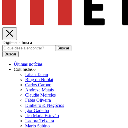
Digite sua busca
Buscar
Buscar
Últimas notícias
Colunistas
Lilian Tahan
Blog do Noblat
Carlos Carone
Andreza Matais
Claudia Meireles
Fábia Oliveira
Dinheiro & Negócios
Igor Gadelha
Ilca Maria Estevão
Isadora Teixeira
Mario Sabino