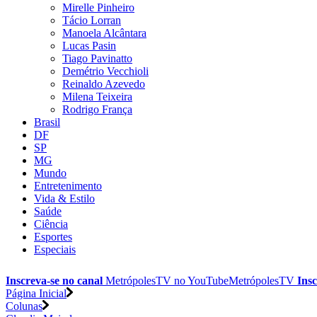
Mirelle Pinheiro
Tácio Lorran
Manoela Alcântara
Lucas Pasin
Tiago Pavinatto
Demétrio Vecchioli
Reinaldo Azevedo
Milena Teixeira
Rodrigo França
Brasil
DF
SP
MG
Mundo
Entretenimento
Vida & Estilo
Saúde
Ciência
Esportes
Especiais
Inscreva-se no canal
MetrópolesTV no
YouTube
MetrópolesTV
Insc
Página Inicial
Colunas