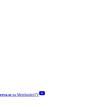
reva-se
na MetrópolesTV