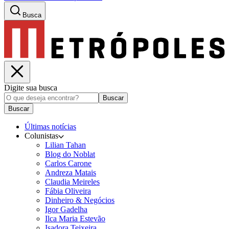
Busca
Digite sua busca
Buscar
Buscar
Últimas notícias
Colunistas
Lilian Tahan
Blog do Noblat
Carlos Carone
Andreza Matais
Claudia Meireles
Fábia Oliveira
Dinheiro & Negócios
Igor Gadelha
Ilca Maria Estevão
Isadora Teixeira