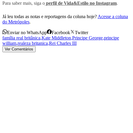
Para saber mais, siga o
perfil de Vida&Estilo no Instagram
.
Já leu todas as notas e reportagens da coluna hoje?
Acesse a coluna
do Metrópoles
.
Enviar no WhatsApp
Facebook
Twitter
família real britânica
,
Kate Middleton
,
Principe George
,
principe
william
,
realeza britanica
,
Rei Charles III
Ver Comentários