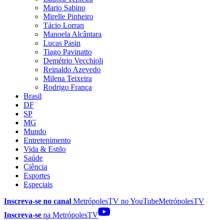
Mario Sabino
Mirelle Pinheiro
Tácio Lorran
Manoela Alcântara
Lucas Pasin
Tiago Pavinatto
Demétrio Vecchioli
Reinaldo Azevedo
Milena Teixeira
Rodrigo França
Brasil
DF
SP
MG
Mundo
Entretenimento
Vida & Estilo
Saúde
Ciência
Esportes
Especiais
Inscreva-se no canal
MetrópolesTV no
YouTube
MetrópolesTV
Inscreva-se
na MetrópolesTV