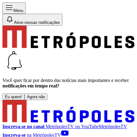
Menu
Ative nossas notificações
Você quer ficar por dentro das notícias mais importantes e receber
notificações em tempo real?
Eu quero!
Agora não
Inscreva-se no canal
MetrópolesTV no
YouTube
MetrópolesTV
Inscreva-se
na MetrópolesTV