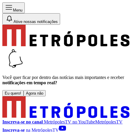
Menu
Ative nossas notificações
Você quer ficar por dentro das notícias mais importantes e receber
notificações em tempo real?
Eu quero!
Agora não
Inscreva-se no canal
MetrópolesTV no
YouTube
MetrópolesTV
Inscreva-se
na MetrópolesTV