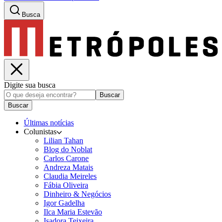
Busca
Digite sua busca
Buscar
Buscar
Últimas notícias
Colunistas
Lilian Tahan
Blog do Noblat
Carlos Carone
Andreza Matais
Claudia Meireles
Fábia Oliveira
Dinheiro & Negócios
Igor Gadelha
Ilca Maria Estevão
Isadora Teixeira