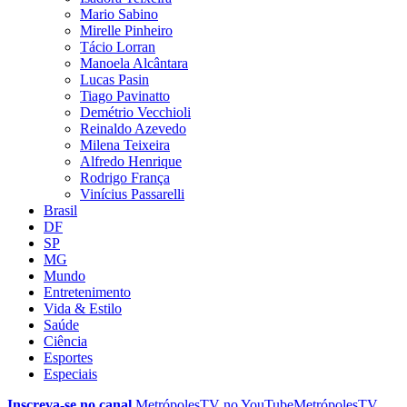
Mario Sabino
Mirelle Pinheiro
Tácio Lorran
Manoela Alcântara
Lucas Pasin
Tiago Pavinatto
Demétrio Vecchioli
Reinaldo Azevedo
Milena Teixeira
Alfredo Henrique
Rodrigo França
Vinícius Passarelli
Brasil
DF
SP
MG
Mundo
Entretenimento
Vida & Estilo
Saúde
Ciência
Esportes
Especiais
Inscreva-se no canal
MetrópolesTV no
YouTube
MetrópolesTV