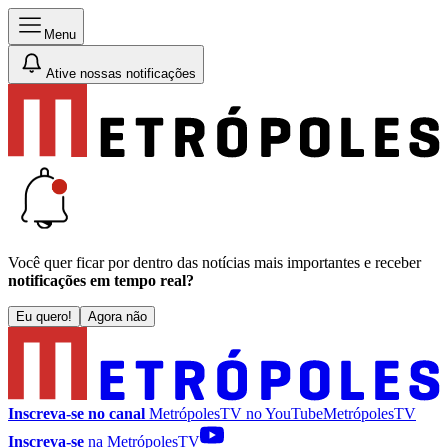
Menu
Ative nossas notificações
Você quer ficar por dentro das notícias mais importantes e receber
notificações em tempo real?
Eu quero!
Agora não
Inscreva-se no canal
MetrópolesTV no
YouTube
MetrópolesTV
Inscreva-se
na MetrópolesTV