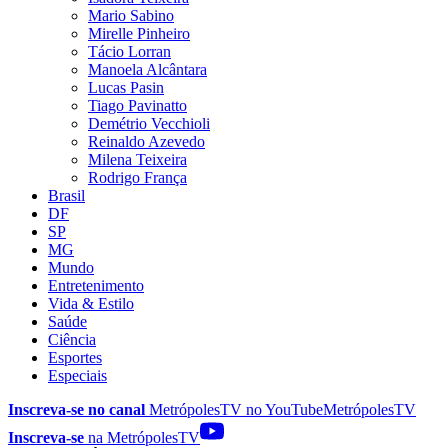
Mario Sabino
Mirelle Pinheiro
Tácio Lorran
Manoela Alcântara
Lucas Pasin
Tiago Pavinatto
Demétrio Vecchioli
Reinaldo Azevedo
Milena Teixeira
Rodrigo França
Brasil
DF
SP
MG
Mundo
Entretenimento
Vida & Estilo
Saúde
Ciência
Esportes
Especiais
Inscreva-se no canal
MetrópolesTV no
YouTube
MetrópolesTV
Inscreva-se
na MetrópolesTV