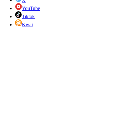
X
YouTube
Tiktok
Kwai