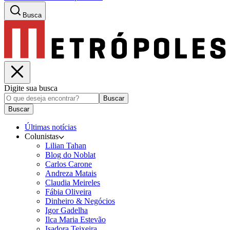
Busca
Digite sua busca
Buscar
Buscar
Últimas notícias
Colunistas
Lilian Tahan
Blog do Noblat
Carlos Carone
Andreza Matais
Claudia Meireles
Fábia Oliveira
Dinheiro & Negócios
Igor Gadelha
Ilca Maria Estevão
Isadora Teixeira