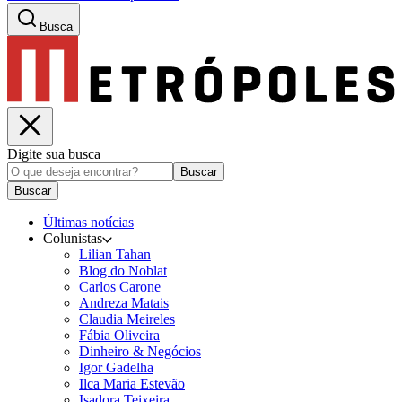
Busca
Digite sua busca
Buscar
Buscar
Últimas notícias
Colunistas
Lilian Tahan
Blog do Noblat
Carlos Carone
Andreza Matais
Claudia Meireles
Fábia Oliveira
Dinheiro & Negócios
Igor Gadelha
Ilca Maria Estevão
Isadora Teixeira