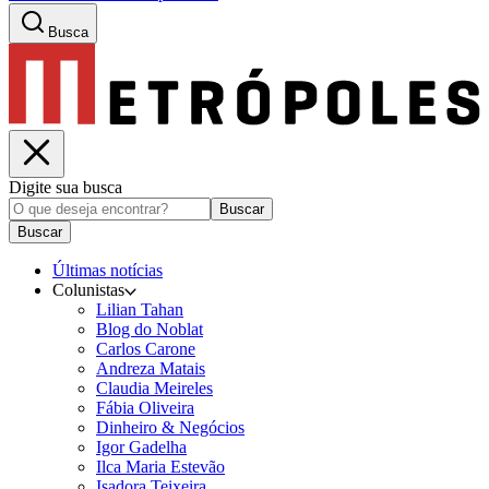
Busca
Digite sua busca
Buscar
Buscar
Últimas notícias
Colunistas
Lilian Tahan
Blog do Noblat
Carlos Carone
Andreza Matais
Claudia Meireles
Fábia Oliveira
Dinheiro & Negócios
Igor Gadelha
Ilca Maria Estevão
Isadora Teixeira