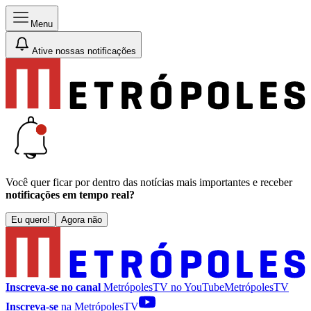
Menu
Ative nossas notificações
Você quer ficar por dentro das notícias mais importantes e receber
notificações em tempo real?
Eu quero!
Agora não
Inscreva-se no canal
MetrópolesTV no
YouTube
MetrópolesTV
Inscreva-se
na MetrópolesTV