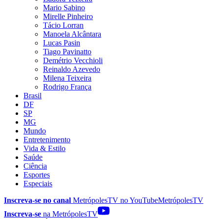
Mario Sabino
Mirelle Pinheiro
Tácio Lorran
Manoela Alcântara
Lucas Pasin
Tiago Pavinatto
Demétrio Vecchioli
Reinaldo Azevedo
Milena Teixeira
Rodrigo França
Brasil
DF
SP
MG
Mundo
Entretenimento
Vida & Estilo
Saúde
Ciência
Esportes
Especiais
Inscreva-se no canal
MetrópolesTV no
YouTube
MetrópolesTV
Inscreva-se
na MetrópolesTV