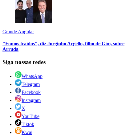
Grande Angular
"Fomos traídos", diz Jorginho Argello, filho de Gim, sobre
Arruda
Siga nossas redes
WhatsApp
Telegram
Facebook
Instagram
X
YouTube
Tiktok
Kwai