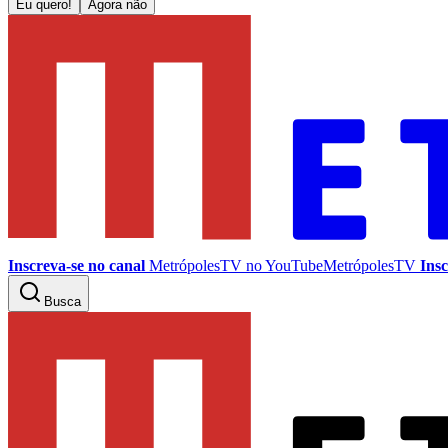
Eu quero!
Agora não
Inscreva-se no canal
MetrópolesTV no
YouTube
MetrópolesTV
Insc
Busca