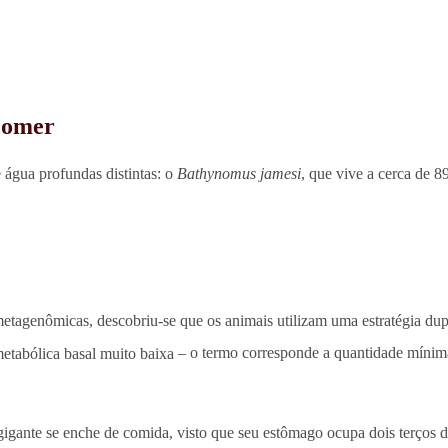
comer
 água profundas distintas: o
Bathynomus jamesi
, que vive a cerca de 8
metagenômicas, descobriu-se que os animais utilizam uma estratégia dupl
metabólica basal muito baixa
– o termo corresponde a quantidade mínima 
igante se enche de comida, visto que seu estômago ocupa dois terços d