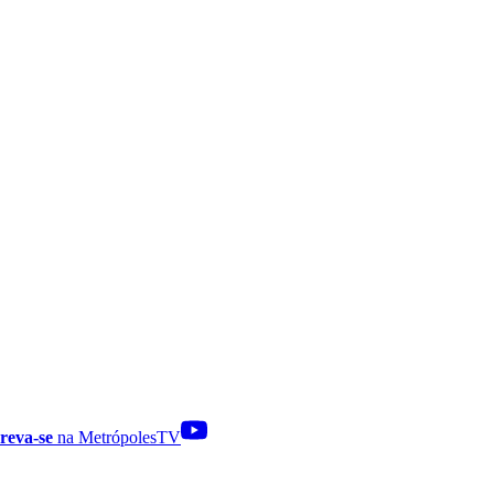
reva-se
na MetrópolesTV