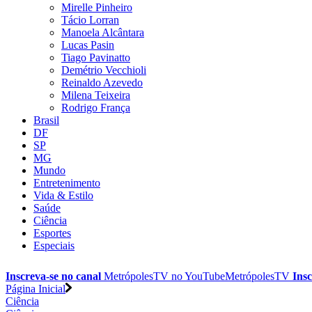
Mirelle Pinheiro
Tácio Lorran
Manoela Alcântara
Lucas Pasin
Tiago Pavinatto
Demétrio Vecchioli
Reinaldo Azevedo
Milena Teixeira
Rodrigo França
Brasil
DF
SP
MG
Mundo
Entretenimento
Vida & Estilo
Saúde
Ciência
Esportes
Especiais
Inscreva-se no canal
MetrópolesTV no
YouTube
MetrópolesTV
Insc
Página Inicial
Ciência