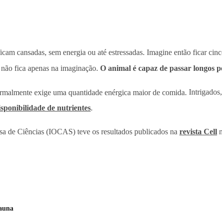
cam cansadas, sem energia ou até estressadas. Imagine então ficar cin
o não fica apenas na imaginação.
O animal é capaz de passar longos 
normalmente exige uma quantidade enérgica maior de comida.
Intrigados,
sponibilidade de nutrientes
.
esa de Ciências (IOCAS) teve os resultados publicados na
revista Cell
n
fauna