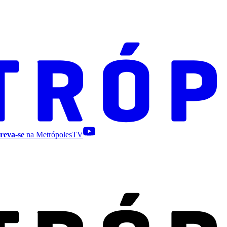
reva-se
na MetrópolesTV