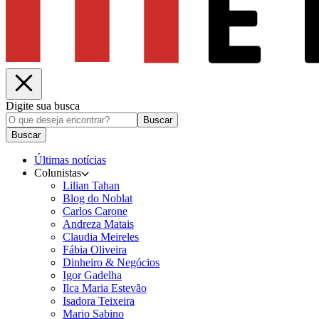
Digite sua busca
Buscar
Buscar
Últimas notícias
Colunistas
Lilian Tahan
Blog do Noblat
Carlos Carone
Andreza Matais
Claudia Meireles
Fábia Oliveira
Dinheiro & Negócios
Igor Gadelha
Ilca Maria Estevão
Isadora Teixeira
Mario Sabino