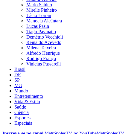
Mario Sabino
Mirelle Pinheiro
Tácio Lorran
Manoela Alcântara
Lucas Pasin
Tiago Pavinatto
Demétrio Vecchioli
Reinaldo Azevedo
Milena Teixeira
Alfredo Henrique
Rodrigo França
Vinícius Passarelli
Brasil
DF
SP
MG
Mundo
Entretenimento
Vida & Estilo
Saúde
Ciência
Esportes
Especiais
Inscreva-se no canal
MetrópolesTV no
YouTube
MetrópolesTV