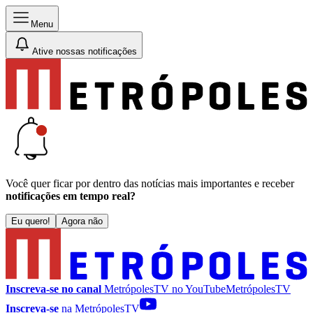
Menu
Ative nossas notificações
Você quer ficar por dentro das notícias mais importantes e receber
notificações em tempo real?
Eu quero!
Agora não
Inscreva-se no canal
MetrópolesTV no
YouTube
MetrópolesTV
Inscreva-se
na MetrópolesTV