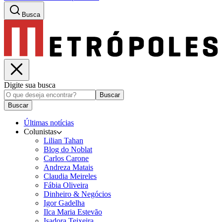
Busca
Digite sua busca
Buscar
Buscar
Últimas notícias
Colunistas
Lilian Tahan
Blog do Noblat
Carlos Carone
Andreza Matais
Claudia Meireles
Fábia Oliveira
Dinheiro & Negócios
Igor Gadelha
Ilca Maria Estevão
Isadora Teixeira