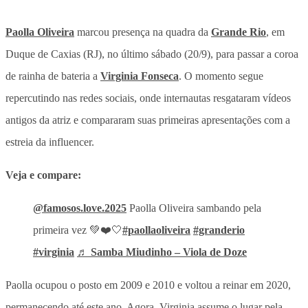
Paolla Oliveira
marcou presença na quadra da
Grande Rio
, em
Duque de Caxias (RJ), no último sábado (20/9), para passar a coroa
de rainha de bateria a
Virginia Fonseca
. O momento segue
repercutindo nas redes sociais, onde internautas resgataram vídeos
antigos da atriz e compararam suas primeiras apresentações com a
estreia da influencer.
Veja e compare:
@famosos.love.2025
Paolla Oliveira sambando pela
primeira vez 💚❤️🤍
#paollaoliveira
#granderio
#virginia
♬ Samba Miudinho – Viola de Doze
Paolla ocupou o posto em 2009 e 2010 e voltou a reinar em 2020,
permanecendo até este ano. Agora, Virginia assume o lugar pela