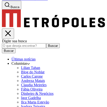
Busca
Digite sua busca
Buscar
Buscar
Últimas notícias
Colunistas
Lilian Tahan
Blog do Noblat
Carlos Carone
Andreza Matais
Claudia Meireles
Fábia Oliveira
Dinheiro & Negócios
Igor Gadelha
Ilca Maria Estevão
Isadora Teixeira