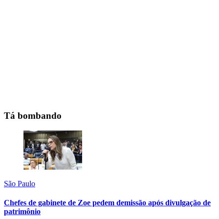
Tá bombando
São Paulo
Chefes de gabinete de Zoe pedem demissão após divulgação de
patrimônio