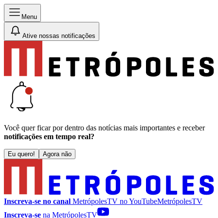
Menu
Ative nossas notificações
Você quer ficar por dentro das notícias mais importantes e receber
notificações em tempo real?
Eu quero!
Agora não
Inscreva-se no canal
MetrópolesTV no
YouTube
MetrópolesTV
Inscreva-se
na MetrópolesTV