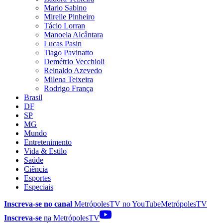
Mario Sabino
Mirelle Pinheiro
Tácio Lorran
Manoela Alcântara
Lucas Pasin
Tiago Pavinatto
Demétrio Vecchioli
Reinaldo Azevedo
Milena Teixeira
Rodrigo França
Brasil
DF
SP
MG
Mundo
Entretenimento
Vida & Estilo
Saúde
Ciência
Esportes
Especiais
Inscreva-se no canal
MetrópolesTV no
YouTube
MetrópolesTV
Inscreva-se
na MetrópolesTV