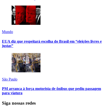
Mundo
EUA diz que respeitará escolha do Brasil em “eleições livres e
justas”
São Paulo
PM arranca à força motorista de ônibus que pediu passagem
para viatura
Siga nossas redes