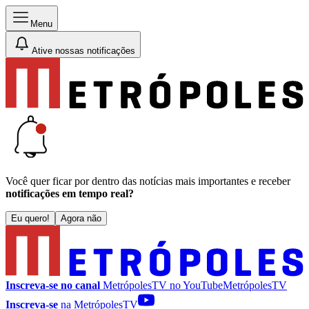
Menu
Ative nossas notificações
Você quer ficar por dentro das notícias mais importantes e receber
notificações em tempo real?
Eu quero!
Agora não
Inscreva-se no canal
MetrópolesTV no
YouTube
MetrópolesTV
Inscreva-se
na MetrópolesTV