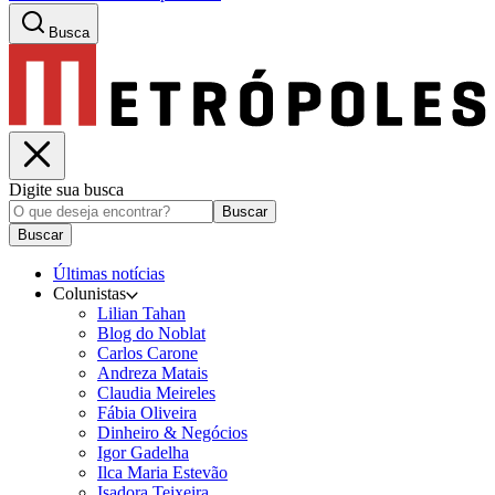
Busca
Digite sua busca
Buscar
Buscar
Últimas notícias
Colunistas
Lilian Tahan
Blog do Noblat
Carlos Carone
Andreza Matais
Claudia Meireles
Fábia Oliveira
Dinheiro & Negócios
Igor Gadelha
Ilca Maria Estevão
Isadora Teixeira