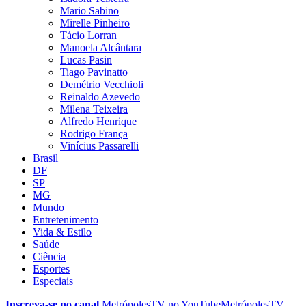
Mario Sabino
Mirelle Pinheiro
Tácio Lorran
Manoela Alcântara
Lucas Pasin
Tiago Pavinatto
Demétrio Vecchioli
Reinaldo Azevedo
Milena Teixeira
Alfredo Henrique
Rodrigo França
Vinícius Passarelli
Brasil
DF
SP
MG
Mundo
Entretenimento
Vida & Estilo
Saúde
Ciência
Esportes
Especiais
Inscreva-se no canal
MetrópolesTV no
YouTube
MetrópolesTV