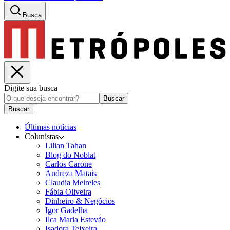
Busca
Digite sua busca
Buscar
Buscar
Últimas notícias
Colunistas
Lilian Tahan
Blog do Noblat
Carlos Carone
Andreza Matais
Claudia Meireles
Fábia Oliveira
Dinheiro & Negócios
Igor Gadelha
Ilca Maria Estevão
Isadora Teixeira