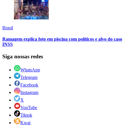
Brasil
Ramagem explica foto em piscina com políticos e alvo do caso
INSS
Siga nossas redes
WhatsApp
Telegram
Facebook
Instagram
X
YouTube
Tiktok
Kwai