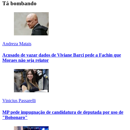
Tá bombando
Andreza Matais
Acusado de vazar dados de Viviane Barci pede a Fachin que
Moraes não seja relator
Vinicius Passarelli
MP pede impugnação de candidatura de deputada por uso de
"Bolsonaro"