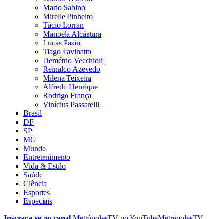
Mario Sabino
Mirelle Pinheiro
Tácio Lorran
Manoela Alcântara
Lucas Pasin
Tiago Pavinatto
Demétrio Vecchioli
Reinaldo Azevedo
Milena Teixeira
Alfredo Henrique
Rodrigo França
Vinícius Passarelli
Brasil
DF
SP
MG
Mundo
Entretenimento
Vida & Estilo
Saúde
Ciência
Esportes
Especiais
Inscreva-se no canal
MetrópolesTV no
YouTube
MetrópolesTV