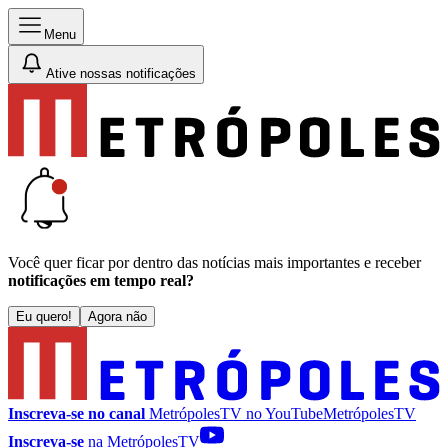
Menu
Ative nossas notificações
Você quer ficar por dentro das notícias mais importantes e receber
notificações em tempo real?
Eu quero!
Agora não
Inscreva-se no canal
MetrópolesTV no
YouTube
MetrópolesTV
Inscreva-se
na MetrópolesTV