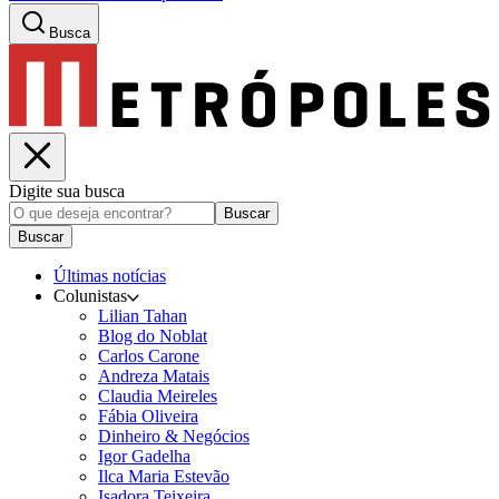
Busca
Digite sua busca
Buscar
Buscar
Últimas notícias
Colunistas
Lilian Tahan
Blog do Noblat
Carlos Carone
Andreza Matais
Claudia Meireles
Fábia Oliveira
Dinheiro & Negócios
Igor Gadelha
Ilca Maria Estevão
Isadora Teixeira