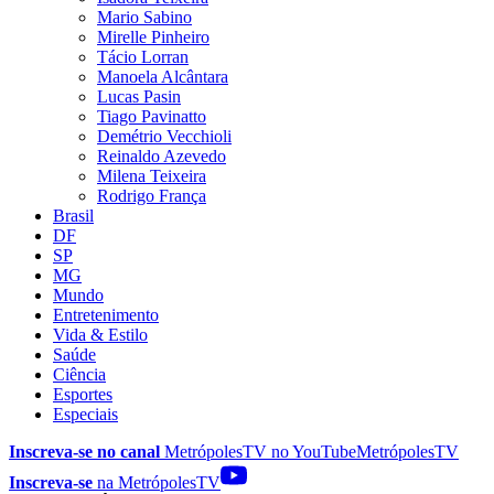
Mario Sabino
Mirelle Pinheiro
Tácio Lorran
Manoela Alcântara
Lucas Pasin
Tiago Pavinatto
Demétrio Vecchioli
Reinaldo Azevedo
Milena Teixeira
Rodrigo França
Brasil
DF
SP
MG
Mundo
Entretenimento
Vida & Estilo
Saúde
Ciência
Esportes
Especiais
Inscreva-se no canal
MetrópolesTV no
YouTube
MetrópolesTV
Inscreva-se
na MetrópolesTV