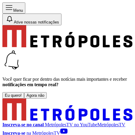
Menu
Ative nossas notificações
Você quer ficar por dentro das notícias mais importantes e receber
notificações em tempo real?
Eu quero!
Agora não
Inscreva-se no canal
MetrópolesTV no
YouTube
MetrópolesTV
Inscreva-se
na MetrópolesTV