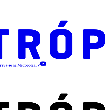
reva-se
na MetrópolesTV