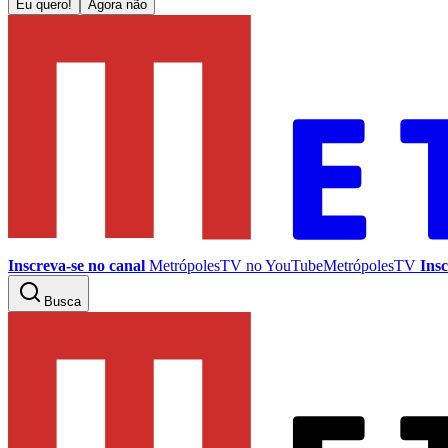
Eu quero!
Agora não
Inscreva-se no canal
MetrópolesTV no
YouTube
MetrópolesTV
Insc
Busca