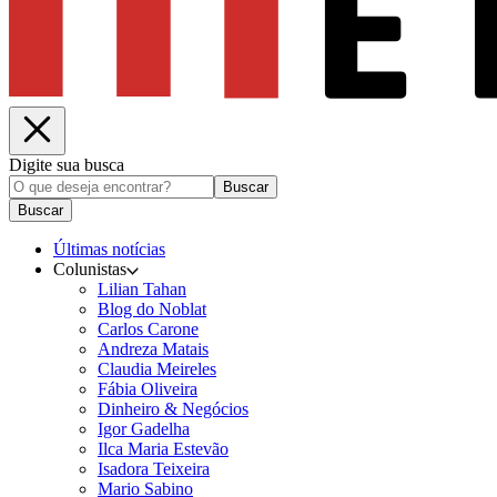
Digite sua busca
Buscar
Buscar
Últimas notícias
Colunistas
Lilian Tahan
Blog do Noblat
Carlos Carone
Andreza Matais
Claudia Meireles
Fábia Oliveira
Dinheiro & Negócios
Igor Gadelha
Ilca Maria Estevão
Isadora Teixeira
Mario Sabino