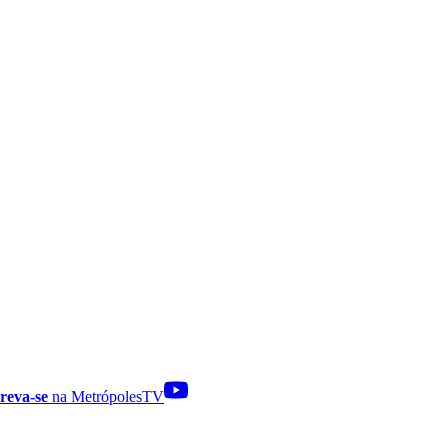
reva-se
na MetrópolesTV