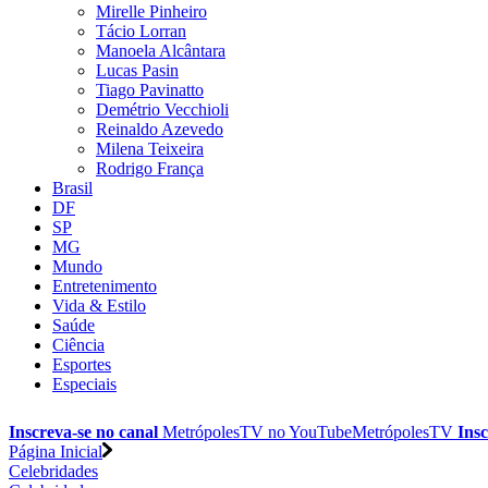
Mirelle Pinheiro
Tácio Lorran
Manoela Alcântara
Lucas Pasin
Tiago Pavinatto
Demétrio Vecchioli
Reinaldo Azevedo
Milena Teixeira
Rodrigo França
Brasil
DF
SP
MG
Mundo
Entretenimento
Vida & Estilo
Saúde
Ciência
Esportes
Especiais
Inscreva-se no canal
MetrópolesTV no
YouTube
MetrópolesTV
Insc
Página Inicial
Celebridades