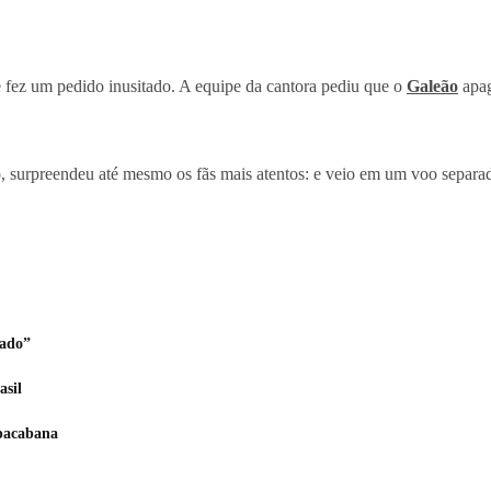
e fez um pedido inusitado. A equipe da cantora pediu que o
Galeão
apag
rto, surpreendeu até mesmo os fãs mais atentos: e veio em um voo separa
bado”
asil
pacabana