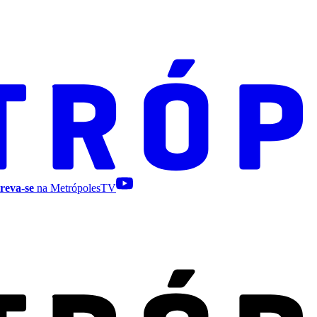
reva-se
na MetrópolesTV