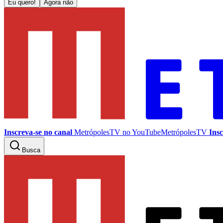
Eu quero!
Agora não
Inscreva-se no canal
MetrópolesTV no
YouTube
MetrópolesTV
Insc
Busca