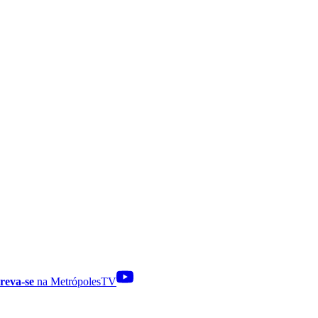
reva-se
na MetrópolesTV