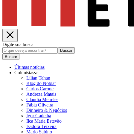
Digite sua busca
Buscar
Buscar
Últimas notícias
Colunistas
Lilian Tahan
Blog do Noblat
Carlos Carone
Andreza Matais
Claudia Meireles
Fábia Oliveira
Dinheiro & Negócios
Igor Gadelha
Ilca Maria Estevão
Isadora Teixeira
Mario Sabino