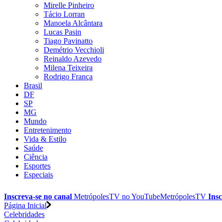
Mirelle Pinheiro
Tácio Lorran
Manoela Alcântara
Lucas Pasin
Tiago Pavinatto
Demétrio Vecchioli
Reinaldo Azevedo
Milena Teixeira
Rodrigo França
Brasil
DF
SP
MG
Mundo
Entretenimento
Vida & Estilo
Saúde
Ciência
Esportes
Especiais
Inscreva-se no canal
MetrópolesTV no
YouTube
MetrópolesTV
Insc
Página Inicial
Celebridades