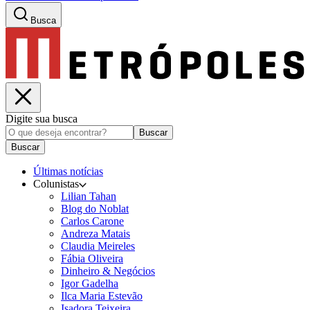
Busca
Digite sua busca
Buscar
Buscar
Últimas notícias
Colunistas
Lilian Tahan
Blog do Noblat
Carlos Carone
Andreza Matais
Claudia Meireles
Fábia Oliveira
Dinheiro & Negócios
Igor Gadelha
Ilca Maria Estevão
Isadora Teixeira