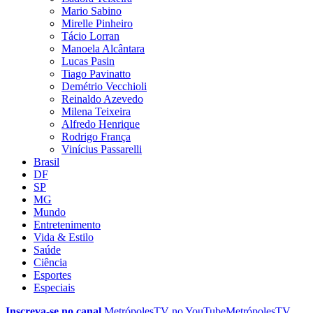
Mario Sabino
Mirelle Pinheiro
Tácio Lorran
Manoela Alcântara
Lucas Pasin
Tiago Pavinatto
Demétrio Vecchioli
Reinaldo Azevedo
Milena Teixeira
Alfredo Henrique
Rodrigo França
Vinícius Passarelli
Brasil
DF
SP
MG
Mundo
Entretenimento
Vida & Estilo
Saúde
Ciência
Esportes
Especiais
Inscreva-se no canal
MetrópolesTV no
YouTube
MetrópolesTV