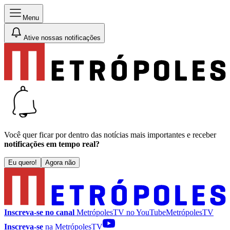
Menu
Ative nossas notificações
Você quer ficar por dentro das notícias mais importantes e receber
notificações em tempo real?
Eu quero!
Agora não
Inscreva-se no canal
MetrópolesTV no
YouTube
MetrópolesTV
Inscreva-se
na MetrópolesTV