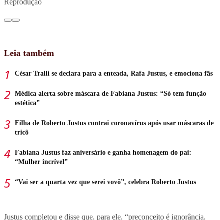
Reprodução
Leia também
César Tralli se declara para a enteada, Rafa Justus, e emociona fãs
Médica alerta sobre máscara de Fabiana Justus: “Só tem função
estética”
Filha de Roberto Justus contrai coronavírus após usar máscaras de
tricô
Fabiana Justus faz aniversário e ganha homenagem do pai:
“Mulher incrível”
“Vai ser a quarta vez que serei vovô”, celebra Roberto Justus
Justus completou e disse que, para ele, “preconceito é ignorância,