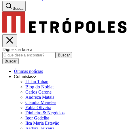
Busca
Digite sua busca
Buscar
Buscar
Últimas notícias
Colunistas
Lilian Tahan
Blog do Noblat
Carlos Carone
Andreza Matais
Claudia Meireles
Fábia Oliveira
Dinheiro & Negócios
Igor Gadelha
Ilca Maria Estevão
Isadora Teixeira