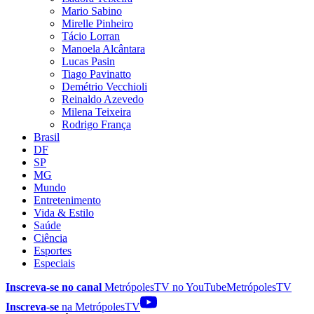
Mario Sabino
Mirelle Pinheiro
Tácio Lorran
Manoela Alcântara
Lucas Pasin
Tiago Pavinatto
Demétrio Vecchioli
Reinaldo Azevedo
Milena Teixeira
Rodrigo França
Brasil
DF
SP
MG
Mundo
Entretenimento
Vida & Estilo
Saúde
Ciência
Esportes
Especiais
Inscreva-se no canal
MetrópolesTV no
YouTube
MetrópolesTV
Inscreva-se
na MetrópolesTV