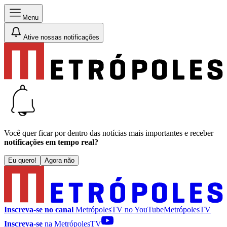
Menu
Ative nossas notificações
Você quer ficar por dentro das notícias mais importantes e receber
notificações em tempo real?
Eu quero!
Agora não
Inscreva-se no canal
MetrópolesTV no
YouTube
MetrópolesTV
Inscreva-se
na MetrópolesTV