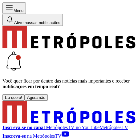
Menu
Ative nossas notificações
Você quer ficar por dentro das notícias mais importantes e receber
notificações em tempo real?
Eu quero!
Agora não
Inscreva-se no canal
MetrópolesTV no
YouTube
MetrópolesTV
Inscreva-se
na MetrópolesTV