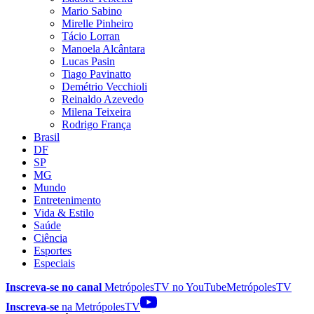
Mario Sabino
Mirelle Pinheiro
Tácio Lorran
Manoela Alcântara
Lucas Pasin
Tiago Pavinatto
Demétrio Vecchioli
Reinaldo Azevedo
Milena Teixeira
Rodrigo França
Brasil
DF
SP
MG
Mundo
Entretenimento
Vida & Estilo
Saúde
Ciência
Esportes
Especiais
Inscreva-se no canal
MetrópolesTV no
YouTube
MetrópolesTV
Inscreva-se
na MetrópolesTV