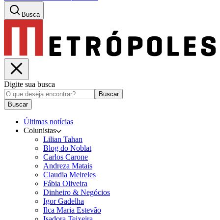
Busca
Digite sua busca
Buscar
Buscar
Últimas notícias
Colunistas
Lilian Tahan
Blog do Noblat
Carlos Carone
Andreza Matais
Claudia Meireles
Fábia Oliveira
Dinheiro & Negócios
Igor Gadelha
Ilca Maria Estevão
Isadora Teixeira