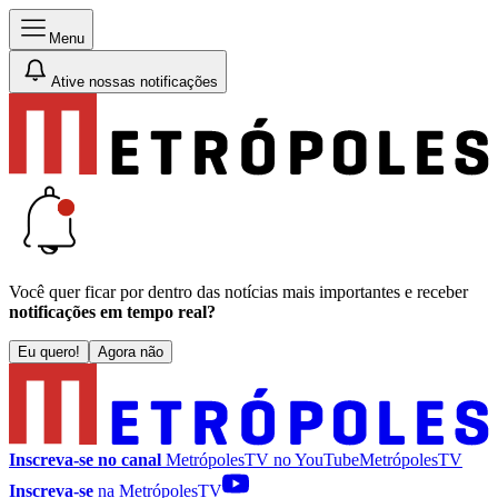
Menu
Ative nossas notificações
Você quer ficar por dentro das notícias mais importantes e receber
notificações em tempo real?
Eu quero!
Agora não
Inscreva-se no canal
MetrópolesTV no
YouTube
MetrópolesTV
Inscreva-se
na MetrópolesTV