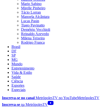
Mario Sabino
Mirelle Pinheiro
Tácio Lorran
Manoela Alcântara
Lucas Pasin
Tiago Pavinatto
Demétrio Vecchioli
Reinaldo Azevedo
Milena Teixeira
Rodrigo França
Brasil
DF
SP
MG
Mundo
Entretenimento
Vida & Estilo
Saúde
Ciência
Esportes
Especiais
Inscreva-se no canal
MetrópolesTV no
YouTube
MetrópolesTV
Inscreva-se
na MetrópolesTV