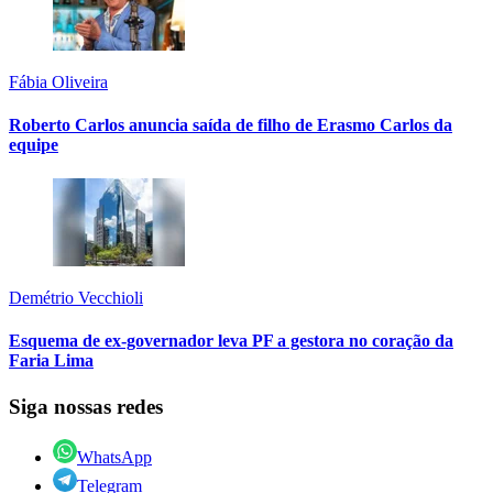
Fábia Oliveira
Roberto Carlos anuncia saída de filho de Erasmo Carlos da
equipe
Demétrio Vecchioli
Esquema de ex-governador leva PF a gestora no coração da
Faria Lima
Siga nossas redes
WhatsApp
Telegram