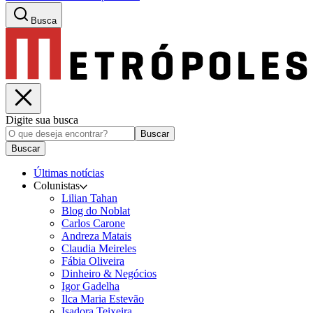
Busca
Digite sua busca
Buscar
Buscar
Últimas notícias
Colunistas
Lilian Tahan
Blog do Noblat
Carlos Carone
Andreza Matais
Claudia Meireles
Fábia Oliveira
Dinheiro & Negócios
Igor Gadelha
Ilca Maria Estevão
Isadora Teixeira