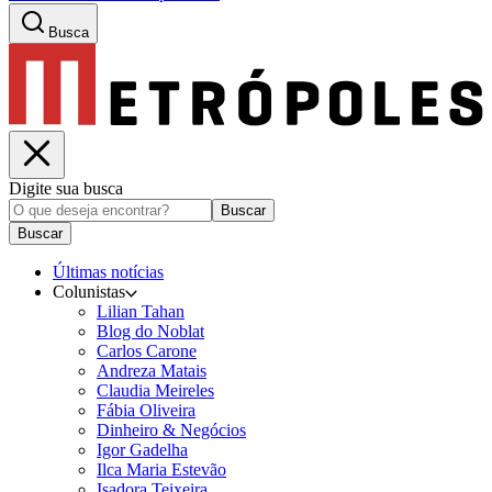
Busca
Digite sua busca
Buscar
Buscar
Últimas notícias
Colunistas
Lilian Tahan
Blog do Noblat
Carlos Carone
Andreza Matais
Claudia Meireles
Fábia Oliveira
Dinheiro & Negócios
Igor Gadelha
Ilca Maria Estevão
Isadora Teixeira