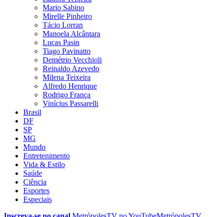
Mario Sabino
Mirelle Pinheiro
Tácio Lorran
Manoela Alcântara
Lucas Pasin
Tiago Pavinatto
Demétrio Vecchioli
Reinaldo Azevedo
Milena Teixeira
Alfredo Henrique
Rodrigo França
Vinícius Passarelli
Brasil
DF
SP
MG
Mundo
Entretenimento
Vida & Estilo
Saúde
Ciência
Esportes
Especiais
Inscreva-se no canal
MetrópolesTV no
YouTube
MetrópolesTV