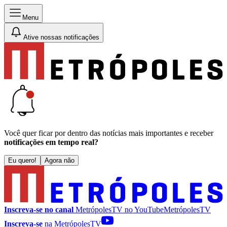
Menu
Ative nossas notificações
Você quer ficar por dentro das notícias mais importantes e receber
notificações em tempo real?
Eu quero!
Agora não
Inscreva-se no canal
MetrópolesTV no
YouTube
MetrópolesTV
Inscreva-se
na MetrópolesTV