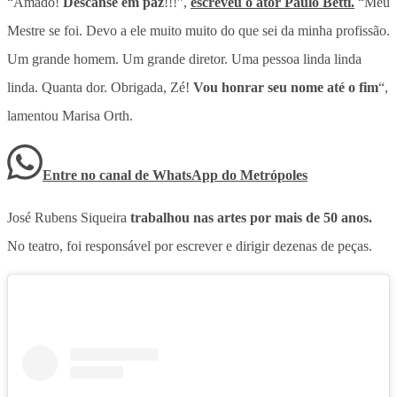
“Amado!
Descanse em paz
!!!”,
escreveu o ator Paulo Betti.
“Meu
Mestre se foi. Devo a ele muito muito do que sei da minha profissão.
Um grande homem. Um grande diretor. Uma pessoa linda linda
linda. Quanta dor. Obrigada, Zé!
Vou honrar seu nome até o fim
“,
lamentou Marisa Orth.
Entre no canal de WhatsApp
do
Metrópoles
José Rubens Siqueira
trabalhou nas artes por mais de 50 anos.
No teatro, foi responsável por escrever e dirigir dezenas de peças.