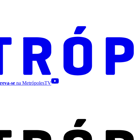
reva-se
na MetrópolesTV