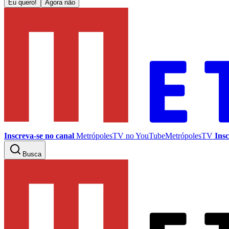
Eu quero!
Agora não
Inscreva-se no canal
MetrópolesTV no
YouTube
MetrópolesTV
Insc
Busca