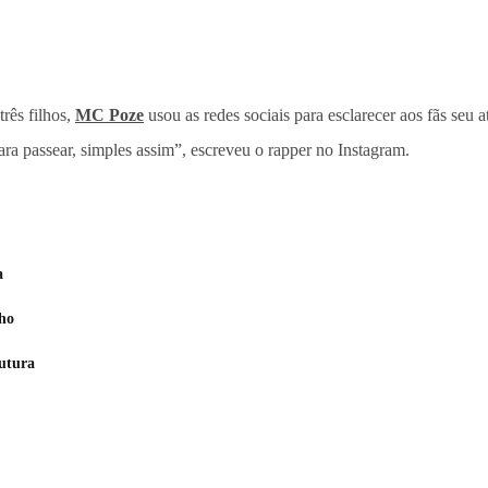
rês filhos,
MC Poze
usou as redes sociais para esclarecer aos fãs seu 
ra passear, simples assim”, escreveu o rapper no Instagram.
a
nho
utura