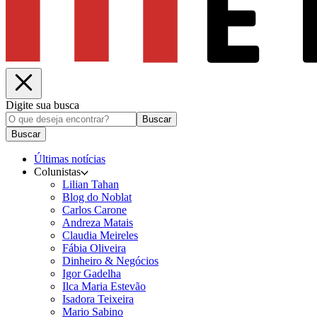
Digite sua busca
Buscar
Buscar
Últimas notícias
Colunistas
Lilian Tahan
Blog do Noblat
Carlos Carone
Andreza Matais
Claudia Meireles
Fábia Oliveira
Dinheiro & Negócios
Igor Gadelha
Ilca Maria Estevão
Isadora Teixeira
Mario Sabino