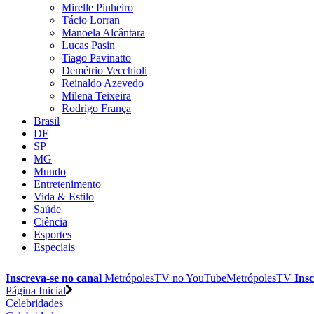
Mirelle Pinheiro
Tácio Lorran
Manoela Alcântara
Lucas Pasin
Tiago Pavinatto
Demétrio Vecchioli
Reinaldo Azevedo
Milena Teixeira
Rodrigo França
Brasil
DF
SP
MG
Mundo
Entretenimento
Vida & Estilo
Saúde
Ciência
Esportes
Especiais
Inscreva-se no canal
MetrópolesTV no
YouTube
MetrópolesTV
Insc
Página Inicial
Celebridades