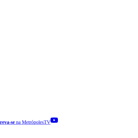
reva-se
na MetrópolesTV