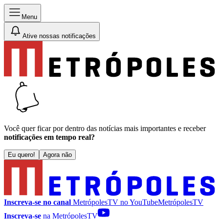
Menu
Ative nossas notificações
Você quer ficar por dentro das notícias mais importantes e receber
notificações em tempo real?
Eu quero!
Agora não
Inscreva-se no canal
MetrópolesTV no
YouTube
MetrópolesTV
Inscreva-se
na MetrópolesTV