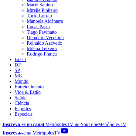
Mario Sabino
Mirelle Pinheiro
Tácio Lorran
Manoela Alcântara
Lucas Pasin
Tiago Pavinatto
Demétrio Vecchioli
Reinaldo Azevedo
Milena Teixeira
Rodrigo França
Brasil
DF
SP
MG
Mundo
Entretenimento
Vida & Estilo
Saúde
Ciência
Esportes
Especiais
Inscreva-se no canal
MetrópolesTV no
YouTube
MetrópolesTV
Inscreva-se
na MetrópolesTV