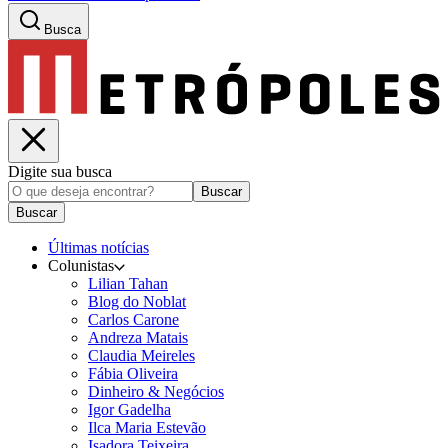
Busca
Digite sua busca
Buscar
Buscar
Últimas notícias
Colunistas
Lilian Tahan
Blog do Noblat
Carlos Carone
Andreza Matais
Claudia Meireles
Fábia Oliveira
Dinheiro & Negócios
Igor Gadelha
Ilca Maria Estevão
Isadora Teixeira