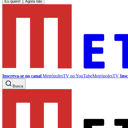
Eu quero!
Agora não
Inscreva-se no canal
MetrópolesTV no
YouTube
MetrópolesTV
Insc
Busca