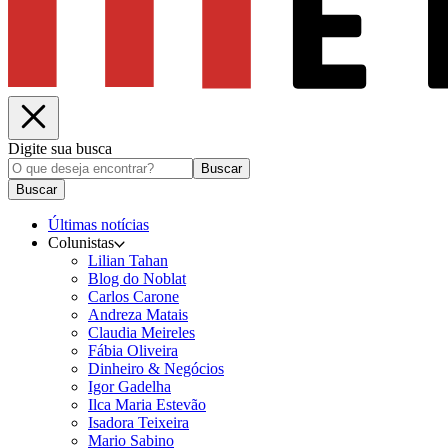
Digite sua busca
Buscar
Buscar
Últimas notícias
Colunistas
Lilian Tahan
Blog do Noblat
Carlos Carone
Andreza Matais
Claudia Meireles
Fábia Oliveira
Dinheiro & Negócios
Igor Gadelha
Ilca Maria Estevão
Isadora Teixeira
Mario Sabino