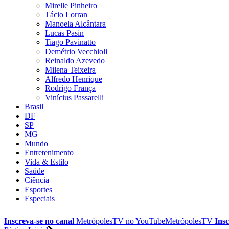
Mirelle Pinheiro
Tácio Lorran
Manoela Alcântara
Lucas Pasin
Tiago Pavinatto
Demétrio Vecchioli
Reinaldo Azevedo
Milena Teixeira
Alfredo Henrique
Rodrigo França
Vinícius Passarelli
Brasil
DF
SP
MG
Mundo
Entretenimento
Vida & Estilo
Saúde
Ciência
Esportes
Especiais
Inscreva-se no canal
MetrópolesTV no
YouTube
MetrópolesTV
Insc