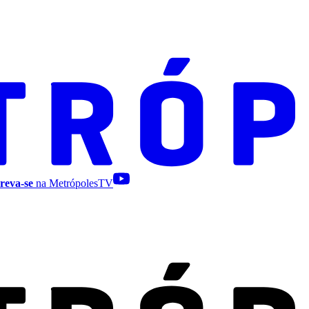
reva-se
na MetrópolesTV