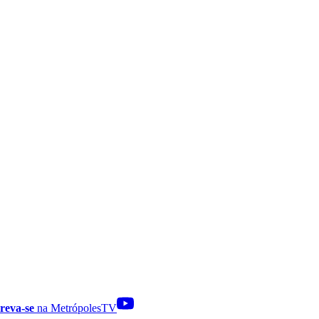
reva-se
na MetrópolesTV