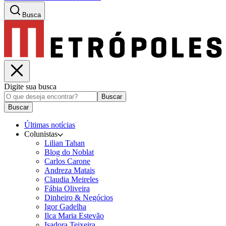
Busca
Digite sua busca
Buscar
Buscar
Últimas notícias
Colunistas
Lilian Tahan
Blog do Noblat
Carlos Carone
Andreza Matais
Claudia Meireles
Fábia Oliveira
Dinheiro & Negócios
Igor Gadelha
Ilca Maria Estevão
Isadora Teixeira