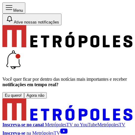
Menu
Ative nossas notificações
Você quer ficar por dentro das notícias mais importantes e receber
notificações em tempo real?
Eu quero!
Agora não
Inscreva-se no canal
MetrópolesTV no
YouTube
MetrópolesTV
Inscreva-se
na MetrópolesTV