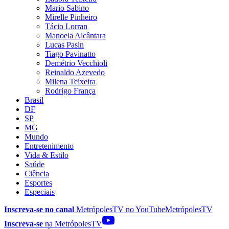
Mario Sabino
Mirelle Pinheiro
Tácio Lorran
Manoela Alcântara
Lucas Pasin
Tiago Pavinatto
Demétrio Vecchioli
Reinaldo Azevedo
Milena Teixeira
Rodrigo França
Brasil
DF
SP
MG
Mundo
Entretenimento
Vida & Estilo
Saúde
Ciência
Esportes
Especiais
Inscreva-se no canal
MetrópolesTV no
YouTube
MetrópolesTV
Inscreva-se
na MetrópolesTV