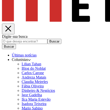
Digite sua busca
Buscar
Buscar
Últimas notícias
Colunistas
Lilian Tahan
Blog do Noblat
Carlos Carone
Andreza Matais
Claudia Meireles
Fábia Oliveira
Dinheiro & Negócios
Igor Gadelha
Ilca Maria Estevão
Isadora Teixeira
Mario Sabino