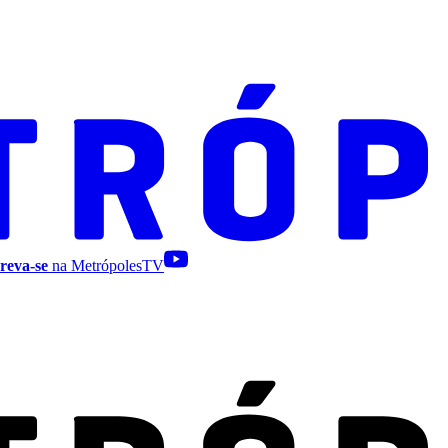
reva-se
na MetrópolesTV