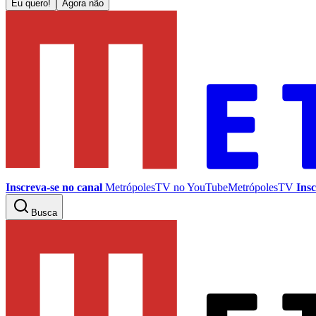
Eu quero!
Agora não
Inscreva-se no canal
MetrópolesTV no
YouTube
MetrópolesTV
Insc
Busca