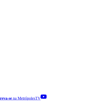
reva-se
na MetrópolesTV