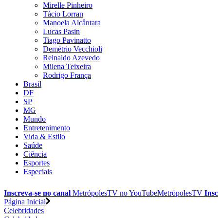
Mirelle Pinheiro
Tácio Lorran
Manoela Alcântara
Lucas Pasin
Tiago Pavinatto
Demétrio Vecchioli
Reinaldo Azevedo
Milena Teixeira
Rodrigo França
Brasil
DF
SP
MG
Mundo
Entretenimento
Vida & Estilo
Saúde
Ciência
Esportes
Especiais
Inscreva-se no canal
MetrópolesTV no
YouTube
MetrópolesTV
Insc
Página Inicial
Celebridades