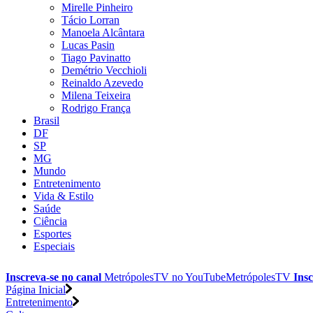
Mirelle Pinheiro
Tácio Lorran
Manoela Alcântara
Lucas Pasin
Tiago Pavinatto
Demétrio Vecchioli
Reinaldo Azevedo
Milena Teixeira
Rodrigo França
Brasil
DF
SP
MG
Mundo
Entretenimento
Vida & Estilo
Saúde
Ciência
Esportes
Especiais
Inscreva-se no canal
MetrópolesTV no
YouTube
MetrópolesTV
Insc
Página Inicial
Entretenimento