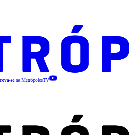
reva-se
na MetrópolesTV