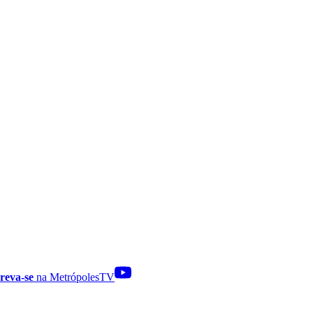
reva-se
na MetrópolesTV