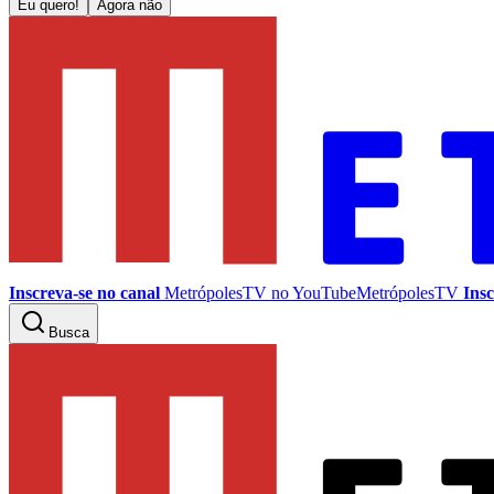
Eu quero!
Agora não
Inscreva-se no canal
MetrópolesTV no
YouTube
MetrópolesTV
Insc
Busca