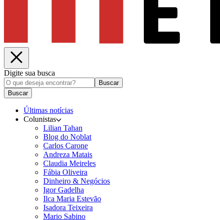
Digite sua busca
Buscar
Buscar
Últimas notícias
Colunistas
Lilian Tahan
Blog do Noblat
Carlos Carone
Andreza Matais
Claudia Meireles
Fábia Oliveira
Dinheiro & Negócios
Igor Gadelha
Ilca Maria Estevão
Isadora Teixeira
Mario Sabino