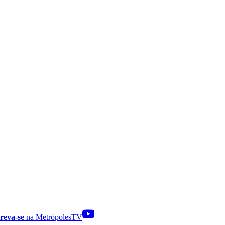
reva-se
na MetrópolesTV