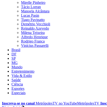
Mirelle Pinheiro
Tácio Lorran
Manoela Alcântara
Lucas Pasin
Tiago Pavinatto
Demétrio Vecchioli
Reinaldo Azevedo
Milena Teixeira
Alfredo Henrique
Rodrigo França
Vinícius Passarelli
Brasil
DF
SP
MG
Mundo
Entretenimento
Vida & Estilo
Saúde
Ciência
Esportes
Especiais
Inscreva-se no canal
MetrópolesTV no
YouTube
MetrópolesTV
Insc