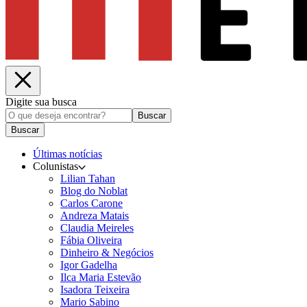
Digite sua busca
Buscar
Buscar
Últimas notícias
Colunistas
Lilian Tahan
Blog do Noblat
Carlos Carone
Andreza Matais
Claudia Meireles
Fábia Oliveira
Dinheiro & Negócios
Igor Gadelha
Ilca Maria Estevão
Isadora Teixeira
Mario Sabino