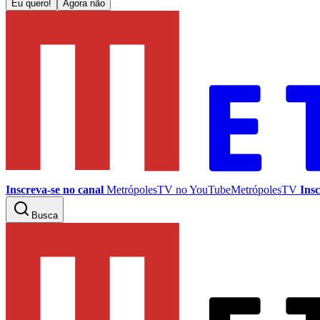
Eu quero!
Agora não
Inscreva-se no canal
MetrópolesTV no
YouTube
MetrópolesTV
Insc
Busca