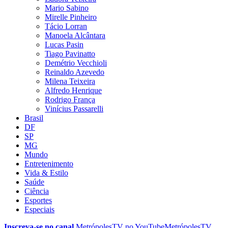
Mario Sabino
Mirelle Pinheiro
Tácio Lorran
Manoela Alcântara
Lucas Pasin
Tiago Pavinatto
Demétrio Vecchioli
Reinaldo Azevedo
Milena Teixeira
Alfredo Henrique
Rodrigo França
Vinícius Passarelli
Brasil
DF
SP
MG
Mundo
Entretenimento
Vida & Estilo
Saúde
Ciência
Esportes
Especiais
Inscreva-se no canal
MetrópolesTV no
YouTube
MetrópolesTV