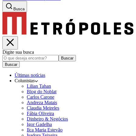
Busca
Digite sua busca
Buscar
Buscar
Últimas notícias
Colunistas
Lilian Tahan
Blog do Noblat
Carlos Carone
Andreza Matais
Claudia Meireles
Fábia Oliveira
Dinheiro & Negócios
Igor Gadelha
Ilca Maria Estevão
Isadora Teixeira