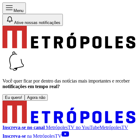
Menu
Ative nossas notificações
Você quer ficar por dentro das notícias mais importantes e receber
notificações em tempo real?
Eu quero!
Agora não
Inscreva-se no canal
MetrópolesTV no
YouTube
MetrópolesTV
Inscreva-se
na MetrópolesTV