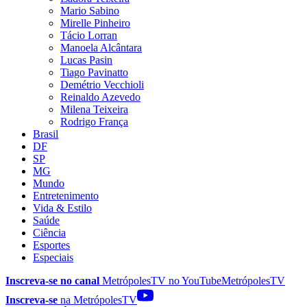
Mario Sabino
Mirelle Pinheiro
Tácio Lorran
Manoela Alcântara
Lucas Pasin
Tiago Pavinatto
Demétrio Vecchioli
Reinaldo Azevedo
Milena Teixeira
Rodrigo França
Brasil
DF
SP
MG
Mundo
Entretenimento
Vida & Estilo
Saúde
Ciência
Esportes
Especiais
Inscreva-se no canal
MetrópolesTV no
YouTube
MetrópolesTV
Inscreva-se
na MetrópolesTV