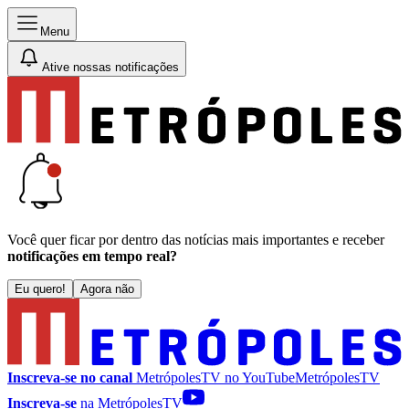
Menu
Ative nossas notificações
Você quer ficar por dentro das notícias mais importantes e receber
notificações em tempo real?
Eu quero!
Agora não
Inscreva-se no canal
MetrópolesTV no
YouTube
MetrópolesTV
Inscreva-se
na MetrópolesTV