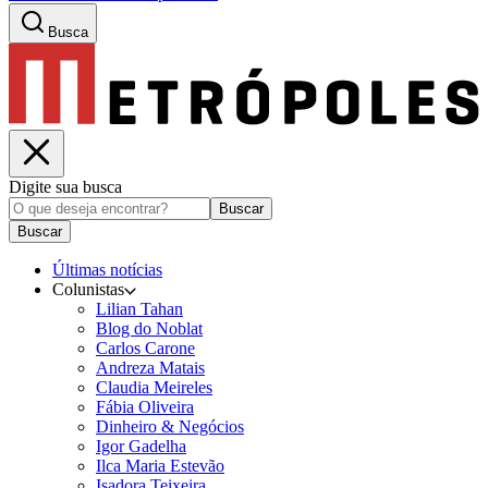
Busca
Digite sua busca
Buscar
Buscar
Últimas notícias
Colunistas
Lilian Tahan
Blog do Noblat
Carlos Carone
Andreza Matais
Claudia Meireles
Fábia Oliveira
Dinheiro & Negócios
Igor Gadelha
Ilca Maria Estevão
Isadora Teixeira