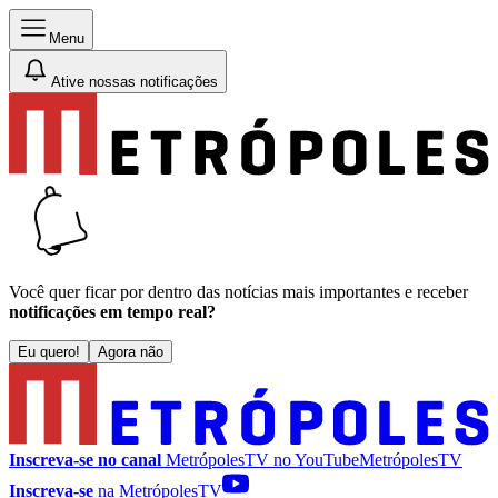
Menu
Ative nossas notificações
Você quer ficar por dentro das notícias mais importantes e receber
notificações em tempo real?
Eu quero!
Agora não
Inscreva-se no canal
MetrópolesTV no
YouTube
MetrópolesTV
Inscreva-se
na MetrópolesTV