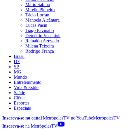
Mario Sabino
Mirelle Pinheiro
Tácio Lorran
Manoela Alcântara
Lucas Pasin
Tiago Pavinatto
Demétrio Vecchioli
Reinaldo Azevedo
Milena Teixeira
Rodrigo França
Brasil
DF
SP
MG
Mundo
Entretenimento
Vida & Estilo
Saúde
Ciência
Esportes
Especiais
Inscreva-se no canal
MetrópolesTV no
YouTube
MetrópolesTV
Inscreva-se
na MetrópolesTV