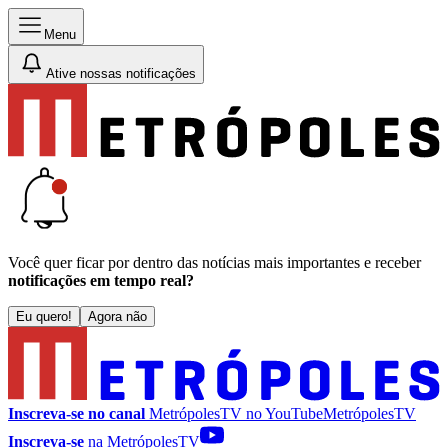
Menu
Ative nossas notificações
Você quer ficar por dentro das notícias mais importantes e receber
notificações em tempo real?
Eu quero!
Agora não
Inscreva-se no canal
MetrópolesTV no
YouTube
MetrópolesTV
Inscreva-se
na MetrópolesTV