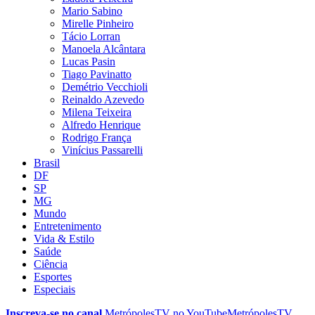
Mario Sabino
Mirelle Pinheiro
Tácio Lorran
Manoela Alcântara
Lucas Pasin
Tiago Pavinatto
Demétrio Vecchioli
Reinaldo Azevedo
Milena Teixeira
Alfredo Henrique
Rodrigo França
Vinícius Passarelli
Brasil
DF
SP
MG
Mundo
Entretenimento
Vida & Estilo
Saúde
Ciência
Esportes
Especiais
Inscreva-se no canal
MetrópolesTV no
YouTube
MetrópolesTV