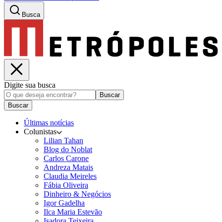
Busca
Digite sua busca
Buscar
Buscar
Últimas notícias
Colunistas
Lilian Tahan
Blog do Noblat
Carlos Carone
Andreza Matais
Claudia Meireles
Fábia Oliveira
Dinheiro & Negócios
Igor Gadelha
Ilca Maria Estevão
Isadora Teixeira