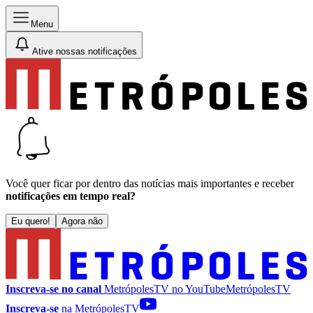
Menu
Ative nossas notificações
Você quer ficar por dentro das notícias mais importantes e receber
notificações em tempo real?
Eu quero!
Agora não
Inscreva-se no canal
MetrópolesTV no
YouTube
MetrópolesTV
Inscreva-se
na MetrópolesTV