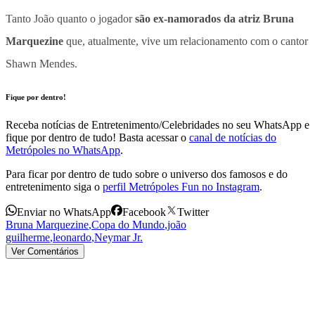
Tanto João quanto o jogador
são ex-namorados da atriz Bruna
Marquezine
que, atualmente, vive um relacionamento com o cantor
Shawn Mendes.
Fique por dentro!
Receba notícias de Entretenimento/Celebridades no seu WhatsApp e
fique por dentro de tudo! Basta acessar o
canal de notícias do
Metrópoles no WhatsApp
.
Para ficar por dentro de tudo sobre o universo dos famosos e do
entretenimento siga o
perfil Metrópoles Fun no Instagram
.
Enviar no WhatsApp
Facebook
Twitter
Bruna Marquezine
,
Copa do Mundo
,
joão
guilherme
,
leonardo
,
Neymar Jr.
Ver Comentários