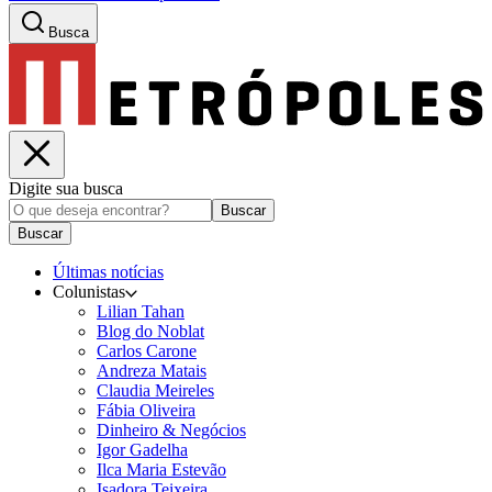
Busca
Digite sua busca
Buscar
Buscar
Últimas notícias
Colunistas
Lilian Tahan
Blog do Noblat
Carlos Carone
Andreza Matais
Claudia Meireles
Fábia Oliveira
Dinheiro & Negócios
Igor Gadelha
Ilca Maria Estevão
Isadora Teixeira