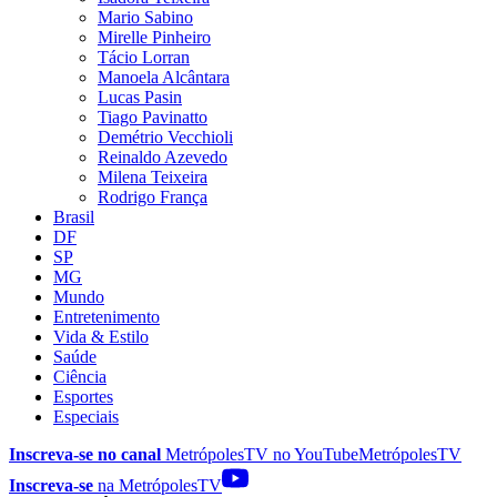
Mario Sabino
Mirelle Pinheiro
Tácio Lorran
Manoela Alcântara
Lucas Pasin
Tiago Pavinatto
Demétrio Vecchioli
Reinaldo Azevedo
Milena Teixeira
Rodrigo França
Brasil
DF
SP
MG
Mundo
Entretenimento
Vida & Estilo
Saúde
Ciência
Esportes
Especiais
Inscreva-se no canal
MetrópolesTV no
YouTube
MetrópolesTV
Inscreva-se
na MetrópolesTV