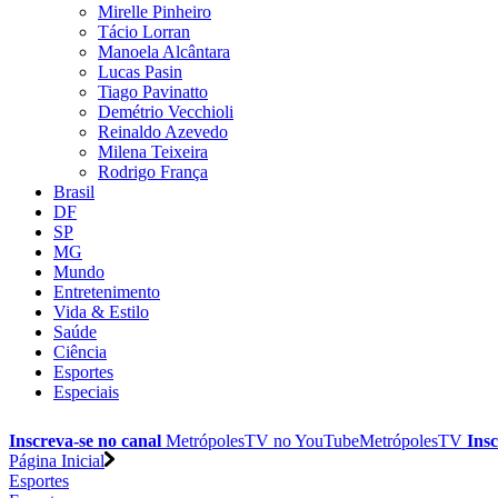
Mirelle Pinheiro
Tácio Lorran
Manoela Alcântara
Lucas Pasin
Tiago Pavinatto
Demétrio Vecchioli
Reinaldo Azevedo
Milena Teixeira
Rodrigo França
Brasil
DF
SP
MG
Mundo
Entretenimento
Vida & Estilo
Saúde
Ciência
Esportes
Especiais
Inscreva-se no canal
MetrópolesTV no
YouTube
MetrópolesTV
Insc
Página Inicial
Esportes