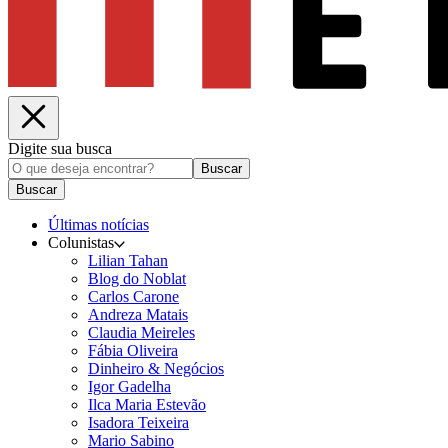
Digite sua busca
Buscar
Buscar
Últimas notícias
Colunistas
Lilian Tahan
Blog do Noblat
Carlos Carone
Andreza Matais
Claudia Meireles
Fábia Oliveira
Dinheiro & Negócios
Igor Gadelha
Ilca Maria Estevão
Isadora Teixeira
Mario Sabino