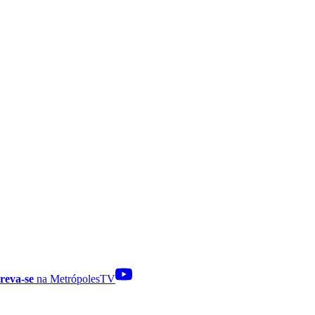
reva-se
na MetrópolesTV