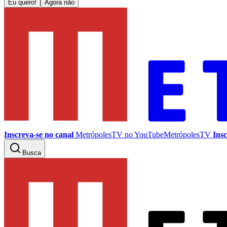
Eu quero!
Agora não
Inscreva-se no canal
MetrópolesTV no
YouTube
MetrópolesTV
Insc
Busca