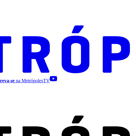
reva-se
na MetrópolesTV