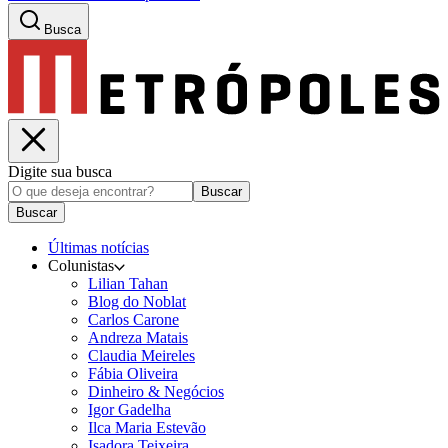
Busca
Digite sua busca
Buscar
Buscar
Últimas notícias
Colunistas
Lilian Tahan
Blog do Noblat
Carlos Carone
Andreza Matais
Claudia Meireles
Fábia Oliveira
Dinheiro & Negócios
Igor Gadelha
Ilca Maria Estevão
Isadora Teixeira