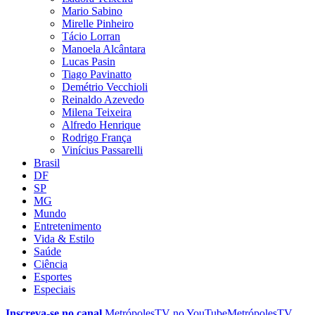
Mario Sabino
Mirelle Pinheiro
Tácio Lorran
Manoela Alcântara
Lucas Pasin
Tiago Pavinatto
Demétrio Vecchioli
Reinaldo Azevedo
Milena Teixeira
Alfredo Henrique
Rodrigo França
Vinícius Passarelli
Brasil
DF
SP
MG
Mundo
Entretenimento
Vida & Estilo
Saúde
Ciência
Esportes
Especiais
Inscreva-se no canal
MetrópolesTV no
YouTube
MetrópolesTV