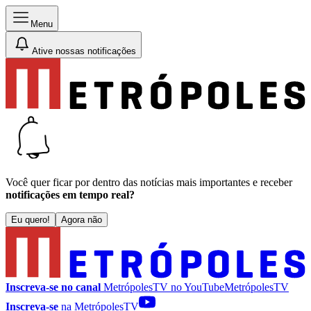
Menu
Ative nossas notificações
Você quer ficar por dentro das notícias mais importantes e receber
notificações em tempo real?
Eu quero!
Agora não
Inscreva-se no canal
MetrópolesTV no
YouTube
MetrópolesTV
Inscreva-se
na MetrópolesTV