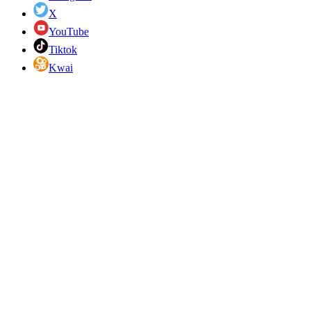
X
YouTube
Tiktok
Kwai