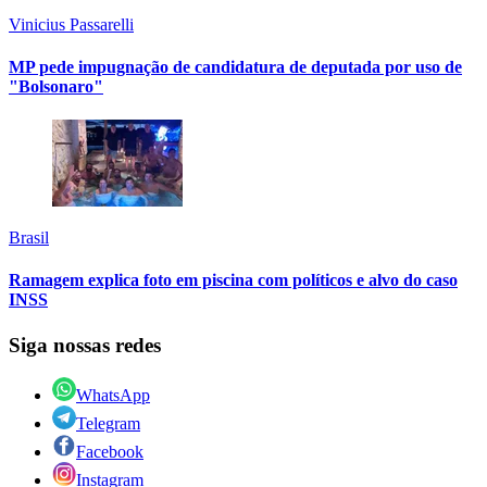
Vinicius Passarelli
MP pede impugnação de candidatura de deputada por uso de
"Bolsonaro"
Brasil
Ramagem explica foto em piscina com políticos e alvo do caso
INSS
Siga nossas redes
WhatsApp
Telegram
Facebook
Instagram