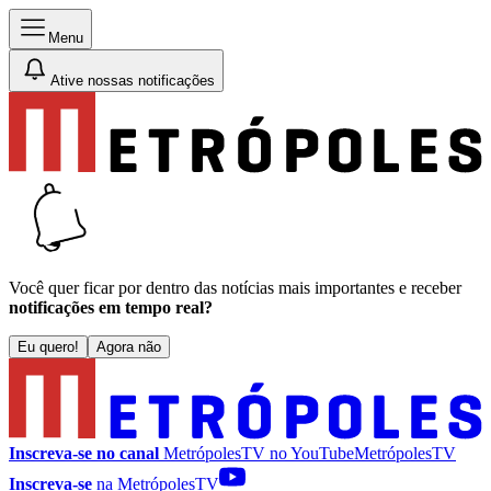
Menu
Ative nossas notificações
Você quer ficar por dentro das notícias mais importantes e receber
notificações em tempo real?
Eu quero!
Agora não
Inscreva-se no canal
MetrópolesTV no
YouTube
MetrópolesTV
Inscreva-se
na MetrópolesTV