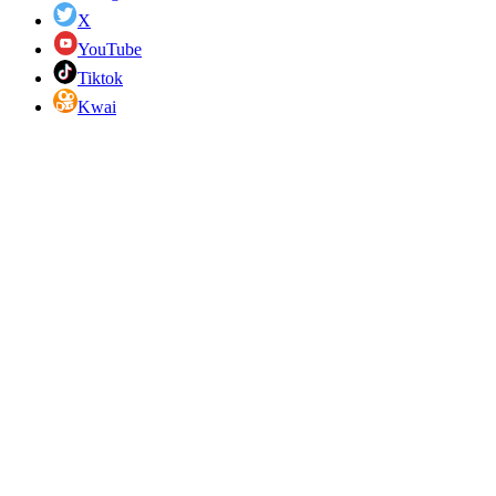
X
YouTube
Tiktok
Kwai