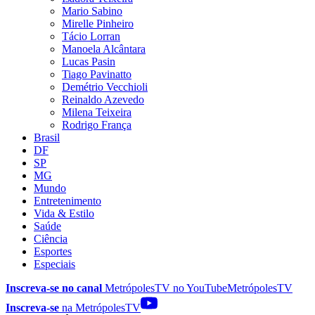
Mario Sabino
Mirelle Pinheiro
Tácio Lorran
Manoela Alcântara
Lucas Pasin
Tiago Pavinatto
Demétrio Vecchioli
Reinaldo Azevedo
Milena Teixeira
Rodrigo França
Brasil
DF
SP
MG
Mundo
Entretenimento
Vida & Estilo
Saúde
Ciência
Esportes
Especiais
Inscreva-se no canal
MetrópolesTV no
YouTube
MetrópolesTV
Inscreva-se
na MetrópolesTV