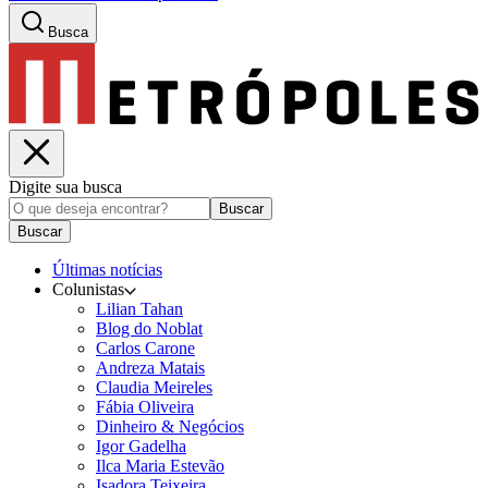
Busca
Digite sua busca
Buscar
Buscar
Últimas notícias
Colunistas
Lilian Tahan
Blog do Noblat
Carlos Carone
Andreza Matais
Claudia Meireles
Fábia Oliveira
Dinheiro & Negócios
Igor Gadelha
Ilca Maria Estevão
Isadora Teixeira