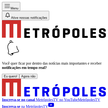
Menu
Ative nossas notificações
Você quer ficar por dentro das notícias mais importantes e receber
notificações em tempo real?
Eu quero!
Agora não
Inscreva-se no canal
MetrópolesTV no
YouTube
MetrópolesTV
Inscreva-se
na MetrópolesTV