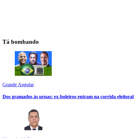
Tá bombando
Grande Angular
Dos gramados às urnas: ex-boleiros entram na corrida eleitoral