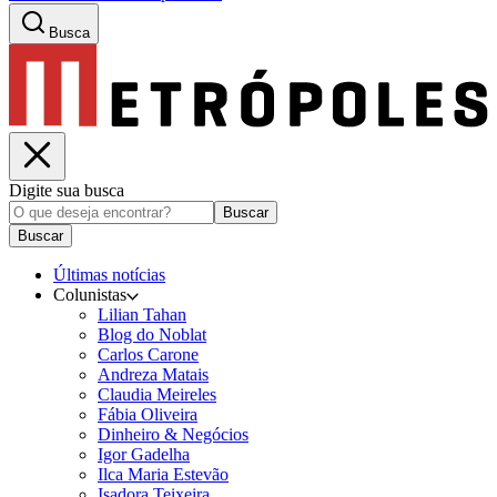
Busca
Digite sua busca
Buscar
Buscar
Últimas notícias
Colunistas
Lilian Tahan
Blog do Noblat
Carlos Carone
Andreza Matais
Claudia Meireles
Fábia Oliveira
Dinheiro & Negócios
Igor Gadelha
Ilca Maria Estevão
Isadora Teixeira