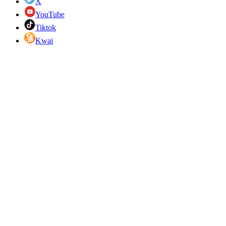
X
YouTube
Tiktok
Kwai