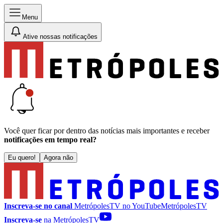
Menu
Ative nossas notificações
Você quer ficar por dentro das notícias mais importantes e receber
notificações em tempo real?
Eu quero!
Agora não
Inscreva-se no canal
MetrópolesTV no
YouTube
MetrópolesTV
Inscreva-se
na MetrópolesTV