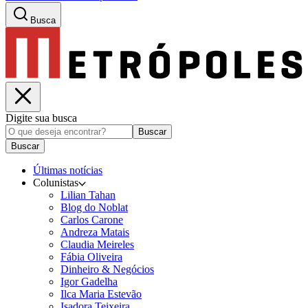
Busca
Digite sua busca
Buscar
Buscar
Últimas notícias
Colunistas
Lilian Tahan
Blog do Noblat
Carlos Carone
Andreza Matais
Claudia Meireles
Fábia Oliveira
Dinheiro & Negócios
Igor Gadelha
Ilca Maria Estevão
Isadora Teixeira