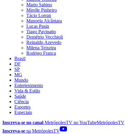
Mario Sabino
Mirelle Pinheiro
Tácio Lorran
Manoela Alcântara
Lucas Pasin
Tiago Pavinatto
Demétrio Vecchioli
Reinaldo Azevedo
Milena Teixeira
Rodrigo França
Brasil
DF
SP
MG
Mundo
Entretenimento
Vida & Estilo
Saúde
Ciência
Esportes
Especiais
Inscreva-se no canal
MetrópolesTV no
YouTube
MetrópolesTV
Inscreva-se
na MetrópolesTV