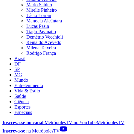
Mario Sabino
Mirelle Pinheiro
Tácio Lorran
Manoela Alcântara
Lucas Pasin
Tiago Pavinatto
Demétrio Vecchioli
Reinaldo Azevedo
Milena Teixeira
Rodrigo França
Brasil
DF
SP
MG
Mundo
Entretenimento
Vida & Estilo
Saúde
Ciência
Esportes
Especiais
Inscreva-se no canal
MetrópolesTV no
YouTube
MetrópolesTV
Inscreva-se
na MetrópolesTV