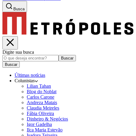
Busca
Digite sua busca
Buscar
Buscar
Últimas notícias
Colunistas
Lilian Tahan
Blog do Noblat
Carlos Carone
Andreza Matais
Claudia Meireles
Fábia Oliveira
Dinheiro & Negócios
Igor Gadelha
Ilca Maria Estevão
Isadora Teixeira