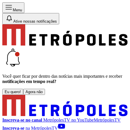
Menu
Ative nossas notificações
Você quer ficar por dentro das notícias mais importantes e receber
notificações em tempo real?
Eu quero!
Agora não
Inscreva-se no canal
MetrópolesTV no
YouTube
MetrópolesTV
Inscreva-se
na MetrópolesTV