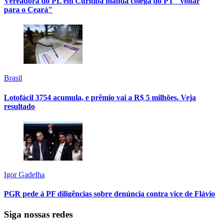
Vereadora do PL em Curitiba manda colega do PT "voltar
para o Ceará"
Brasil
Lotofácil 3754 acumula, e prêmio vai a R$ 5 milhões. Veja
resultado
Igor Gadelha
PGR pede à PF diligências sobre denúncia contra vice de Flávio
Siga nossas redes