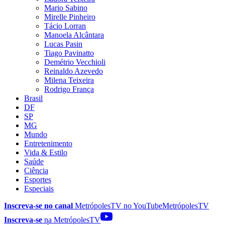
Mario Sabino
Mirelle Pinheiro
Tácio Lorran
Manoela Alcântara
Lucas Pasin
Tiago Pavinatto
Demétrio Vecchioli
Reinaldo Azevedo
Milena Teixeira
Rodrigo França
Brasil
DF
SP
MG
Mundo
Entretenimento
Vida & Estilo
Saúde
Ciência
Esportes
Especiais
Inscreva-se no canal
MetrópolesTV no
YouTube
MetrópolesTV
Inscreva-se
na MetrópolesTV