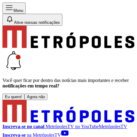
Menu
Ative nossas notificações
Você quer ficar por dentro das notícias mais importantes e receber
notificações em tempo real?
Eu quero!
Agora não
Inscreva-se no canal
MetrópolesTV no
YouTube
MetrópolesTV
Inscreva-se
na MetrópolesTV