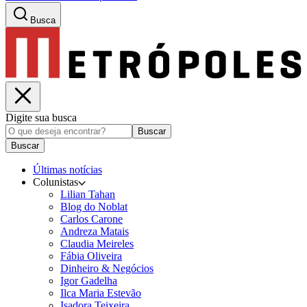
Busca
Digite sua busca
Buscar
Buscar
Últimas notícias
Colunistas
Lilian Tahan
Blog do Noblat
Carlos Carone
Andreza Matais
Claudia Meireles
Fábia Oliveira
Dinheiro & Negócios
Igor Gadelha
Ilca Maria Estevão
Isadora Teixeira