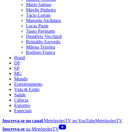
Mario Sabino
Mirelle Pinheiro
Tácio Lorran
Manoela Alcântara
Lucas Pasin
Tiago Pavinatto
Demétrio Vecchioli
Reinaldo Azevedo
Milena Teixeira
Rodrigo França
Brasil
DF
SP
MG
Mundo
Entretenimento
Vida & Estilo
Saúde
Ciência
Esportes
Especiais
Inscreva-se no canal
MetrópolesTV no
YouTube
MetrópolesTV
Inscreva-se
na MetrópolesTV