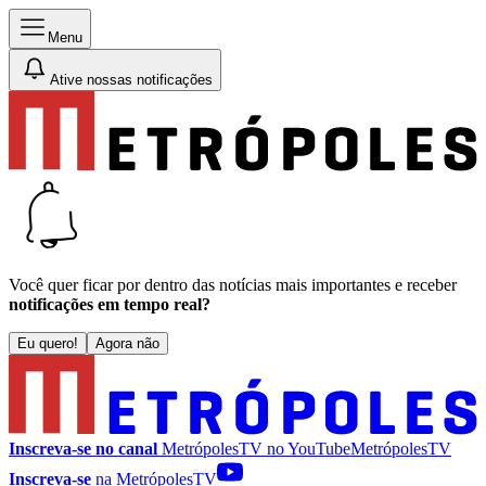
Menu
Ative nossas notificações
Você quer ficar por dentro das notícias mais importantes e receber
notificações em tempo real?
Eu quero!
Agora não
Inscreva-se no canal
MetrópolesTV no
YouTube
MetrópolesTV
Inscreva-se
na MetrópolesTV