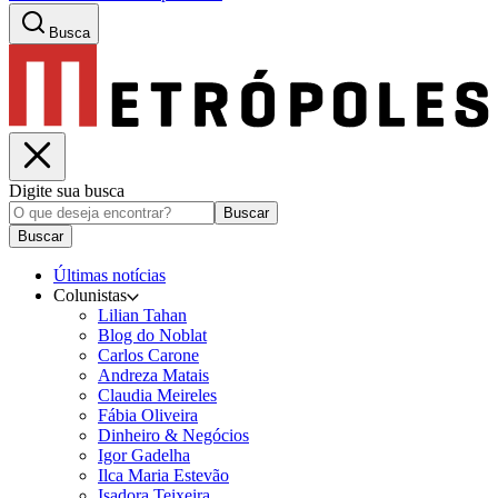
Busca
Digite sua busca
Buscar
Buscar
Últimas notícias
Colunistas
Lilian Tahan
Blog do Noblat
Carlos Carone
Andreza Matais
Claudia Meireles
Fábia Oliveira
Dinheiro & Negócios
Igor Gadelha
Ilca Maria Estevão
Isadora Teixeira