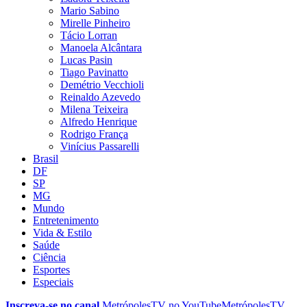
Mario Sabino
Mirelle Pinheiro
Tácio Lorran
Manoela Alcântara
Lucas Pasin
Tiago Pavinatto
Demétrio Vecchioli
Reinaldo Azevedo
Milena Teixeira
Alfredo Henrique
Rodrigo França
Vinícius Passarelli
Brasil
DF
SP
MG
Mundo
Entretenimento
Vida & Estilo
Saúde
Ciência
Esportes
Especiais
Inscreva-se no canal
MetrópolesTV no
YouTube
MetrópolesTV