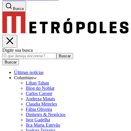
Busca
Digite sua busca
Buscar
Buscar
Últimas notícias
Colunistas
Lilian Tahan
Blog do Noblat
Carlos Carone
Andreza Matais
Claudia Meireles
Fábia Oliveira
Dinheiro & Negócios
Igor Gadelha
Ilca Maria Estevão
Isadora Teixeira