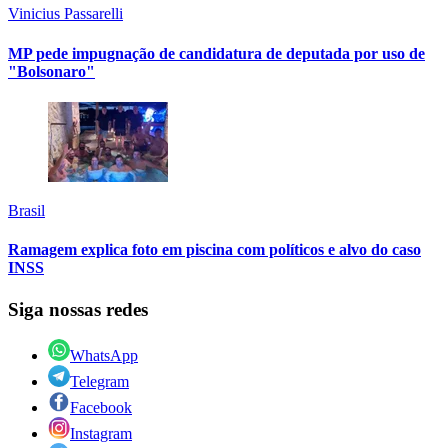
Vinicius Passarelli
MP pede impugnação de candidatura de deputada por uso de
"Bolsonaro"
Brasil
Ramagem explica foto em piscina com políticos e alvo do caso
INSS
Siga nossas redes
WhatsApp
Telegram
Facebook
Instagram