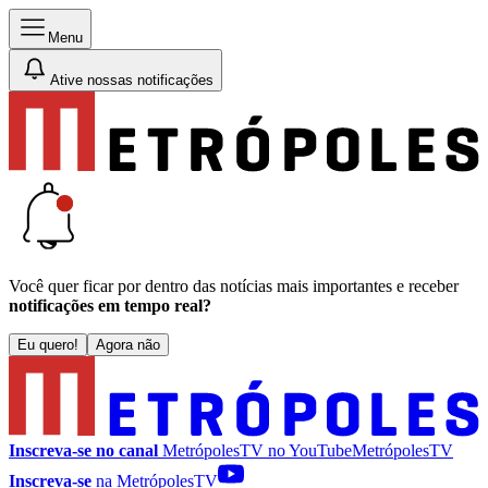
Menu
Ative nossas notificações
Você quer ficar por dentro das notícias mais importantes e receber
notificações em tempo real?
Eu quero!
Agora não
Inscreva-se no canal
MetrópolesTV no
YouTube
MetrópolesTV
Inscreva-se
na MetrópolesTV