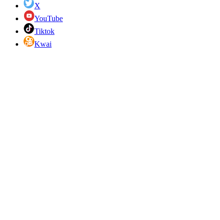
X
YouTube
Tiktok
Kwai