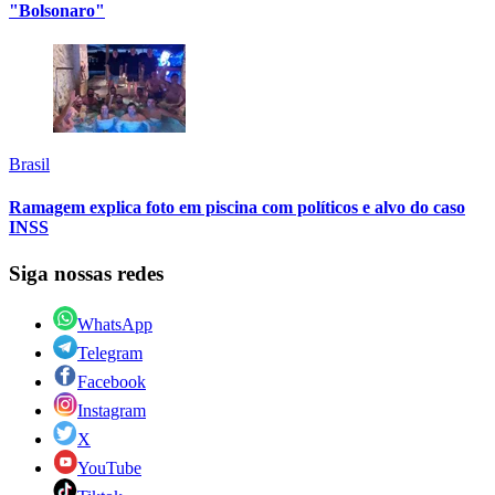
"Bolsonaro"
Brasil
Ramagem explica foto em piscina com políticos e alvo do caso
INSS
Siga nossas redes
WhatsApp
Telegram
Facebook
Instagram
X
YouTube