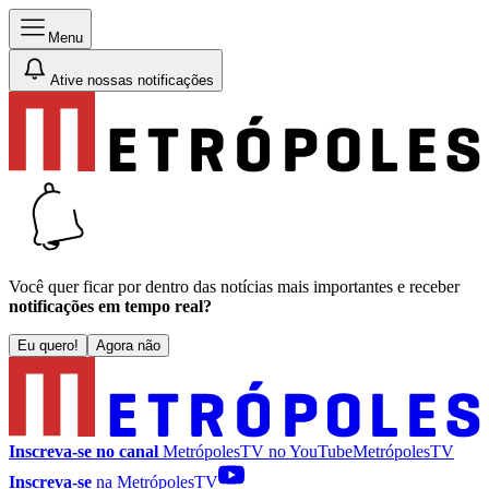
Menu
Ative nossas notificações
Você quer ficar por dentro das notícias mais importantes e receber
notificações em tempo real?
Eu quero!
Agora não
Inscreva-se no canal
MetrópolesTV no
YouTube
MetrópolesTV
Inscreva-se
na MetrópolesTV