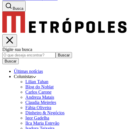
Busca
Digite sua busca
Buscar
Buscar
Últimas notícias
Colunistas
Lilian Tahan
Blog do Noblat
Carlos Carone
Andreza Matais
Claudia Meireles
Fábia Oliveira
Dinheiro & Negócios
Igor Gadelha
Ilca Maria Estevão
Isadora Teixeira