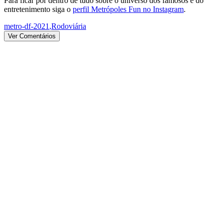
Para ficar por dentro de tudo sobre o universo dos famosos e do
entretenimento siga o
perfil Metrópoles Fun no Instagram
.
metro-df-2021
,
Rodoviária
Ver Comentários