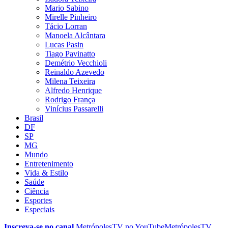
Mario Sabino
Mirelle Pinheiro
Tácio Lorran
Manoela Alcântara
Lucas Pasin
Tiago Pavinatto
Demétrio Vecchioli
Reinaldo Azevedo
Milena Teixeira
Alfredo Henrique
Rodrigo França
Vinícius Passarelli
Brasil
DF
SP
MG
Mundo
Entretenimento
Vida & Estilo
Saúde
Ciência
Esportes
Especiais
Inscreva-se no canal
MetrópolesTV no
YouTube
MetrópolesTV