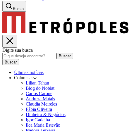
Busca
Digite sua busca
Buscar
Buscar
Últimas notícias
Colunistas
Lilian Tahan
Blog do Noblat
Carlos Carone
Andreza Matais
Claudia Meireles
Fábia Oliveira
Dinheiro & Negócios
Igor Gadelha
Ilca Maria Estevão
Isadora Teixeira