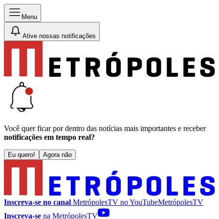
Menu
Ative nossas notificações
Você quer ficar por dentro das notícias mais importantes e receber
notificações em tempo real?
Eu quero!
Agora não
Inscreva-se no canal
MetrópolesTV no
YouTube
MetrópolesTV
Inscreva-se
na MetrópolesTV