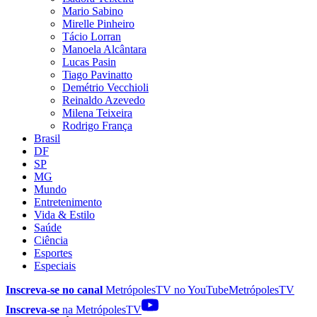
Mario Sabino
Mirelle Pinheiro
Tácio Lorran
Manoela Alcântara
Lucas Pasin
Tiago Pavinatto
Demétrio Vecchioli
Reinaldo Azevedo
Milena Teixeira
Rodrigo França
Brasil
DF
SP
MG
Mundo
Entretenimento
Vida & Estilo
Saúde
Ciência
Esportes
Especiais
Inscreva-se no canal
MetrópolesTV no
YouTube
MetrópolesTV
Inscreva-se
na MetrópolesTV