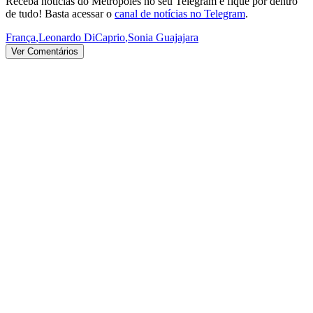
Receba notícias do Metrópoles no seu Telegram e fique por dentro
de tudo! Basta acessar o
canal de notícias no Telegram
.
França
,
Leonardo DiCaprio
,
Sonia Guajajara
Ver Comentários