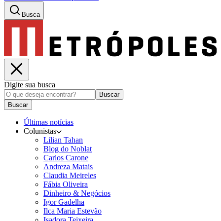
Busca
Digite sua busca
Buscar
Buscar
Últimas notícias
Colunistas
Lilian Tahan
Blog do Noblat
Carlos Carone
Andreza Matais
Claudia Meireles
Fábia Oliveira
Dinheiro & Negócios
Igor Gadelha
Ilca Maria Estevão
Isadora Teixeira