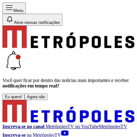
Menu
Ative nossas notificações
Você quer ficar por dentro das notícias mais importantes e receber
notificações em tempo real?
Eu quero!
Agora não
Inscreva-se no canal
MetrópolesTV no
YouTube
MetrópolesTV
Inscreva-se
na MetrópolesTV