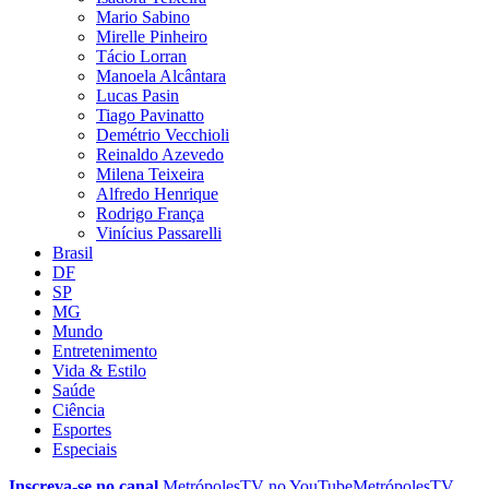
Mario Sabino
Mirelle Pinheiro
Tácio Lorran
Manoela Alcântara
Lucas Pasin
Tiago Pavinatto
Demétrio Vecchioli
Reinaldo Azevedo
Milena Teixeira
Alfredo Henrique
Rodrigo França
Vinícius Passarelli
Brasil
DF
SP
MG
Mundo
Entretenimento
Vida & Estilo
Saúde
Ciência
Esportes
Especiais
Inscreva-se no canal
MetrópolesTV no
YouTube
MetrópolesTV