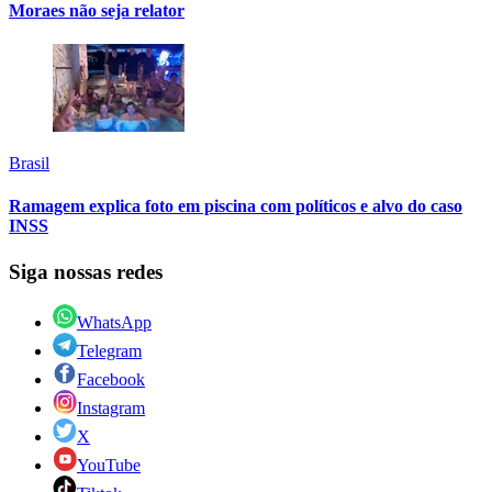
Moraes não seja relator
Brasil
Ramagem explica foto em piscina com políticos e alvo do caso
INSS
Siga nossas redes
WhatsApp
Telegram
Facebook
Instagram
X
YouTube