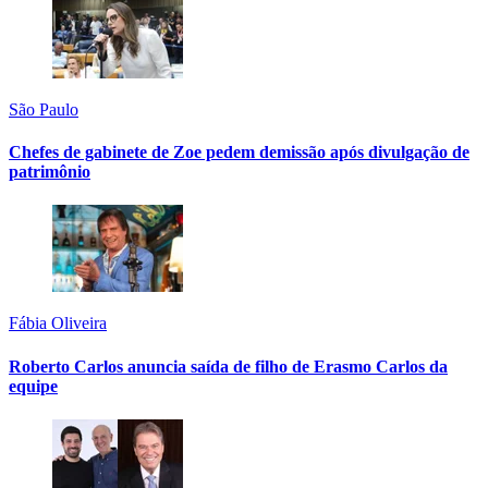
São Paulo
Chefes de gabinete de Zoe pedem demissão após divulgação de
patrimônio
Fábia Oliveira
Roberto Carlos anuncia saída de filho de Erasmo Carlos da
equipe