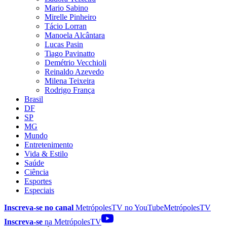
Mario Sabino
Mirelle Pinheiro
Tácio Lorran
Manoela Alcântara
Lucas Pasin
Tiago Pavinatto
Demétrio Vecchioli
Reinaldo Azevedo
Milena Teixeira
Rodrigo França
Brasil
DF
SP
MG
Mundo
Entretenimento
Vida & Estilo
Saúde
Ciência
Esportes
Especiais
Inscreva-se no canal
MetrópolesTV no
YouTube
MetrópolesTV
Inscreva-se
na MetrópolesTV