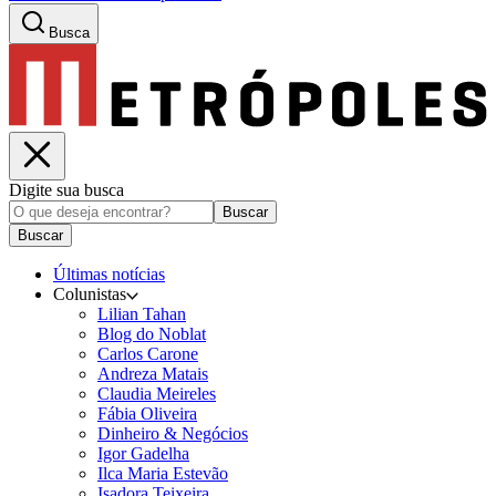
Busca
Digite sua busca
Buscar
Buscar
Últimas notícias
Colunistas
Lilian Tahan
Blog do Noblat
Carlos Carone
Andreza Matais
Claudia Meireles
Fábia Oliveira
Dinheiro & Negócios
Igor Gadelha
Ilca Maria Estevão
Isadora Teixeira