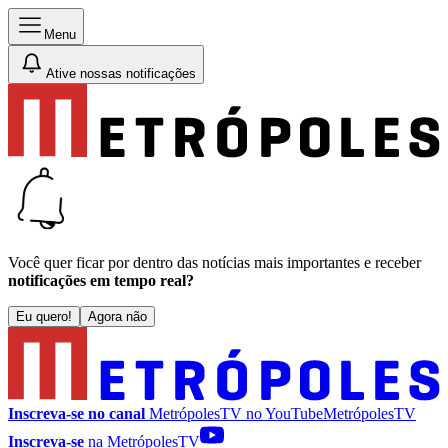
Menu
Ative nossas notificações
Você quer ficar por dentro das notícias mais importantes e receber
notificações em tempo real?
Eu quero!
Agora não
Inscreva-se no canal
MetrópolesTV no
YouTube
MetrópolesTV
Inscreva-se
na MetrópolesTV