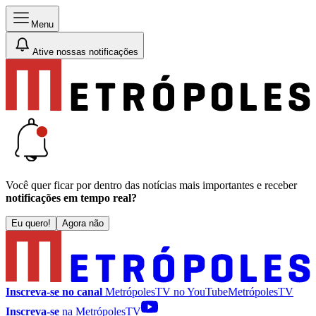
Menu
Ative nossas notificações
Você quer ficar por dentro das notícias mais importantes e receber
notificações em tempo real?
Eu quero!
Agora não
Inscreva-se no canal
MetrópolesTV no
YouTube
MetrópolesTV
Inscreva-se
na MetrópolesTV