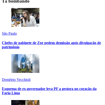
Tá bombando
São Paulo
Chefes de gabinete de Zoe pedem demissão após divulgação de
patrimônio
Demétrio Vecchioli
Esquema de ex-governador leva PF a gestora no coração da
Faria Lima