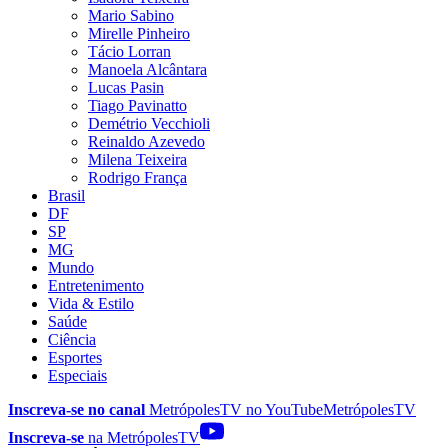
Mario Sabino
Mirelle Pinheiro
Tácio Lorran
Manoela Alcântara
Lucas Pasin
Tiago Pavinatto
Demétrio Vecchioli
Reinaldo Azevedo
Milena Teixeira
Rodrigo França
Brasil
DF
SP
MG
Mundo
Entretenimento
Vida & Estilo
Saúde
Ciência
Esportes
Especiais
Inscreva-se no canal
MetrópolesTV no
YouTube
MetrópolesTV
Inscreva-se
na MetrópolesTV