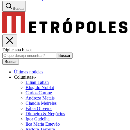
Busca
Digite sua busca
Buscar
Buscar
Últimas notícias
Colunistas
Lilian Tahan
Blog do Noblat
Carlos Carone
Andreza Matais
Claudia Meireles
Fábia Oliveira
Dinheiro & Negócios
Igor Gadelha
Ilca Maria Estevão
Isadora Teixeira