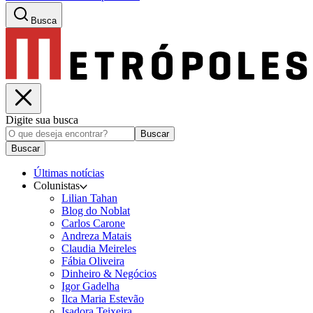
Busca
Digite sua busca
Buscar
Buscar
Últimas notícias
Colunistas
Lilian Tahan
Blog do Noblat
Carlos Carone
Andreza Matais
Claudia Meireles
Fábia Oliveira
Dinheiro & Negócios
Igor Gadelha
Ilca Maria Estevão
Isadora Teixeira