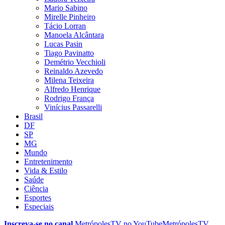
Mario Sabino
Mirelle Pinheiro
Tácio Lorran
Manoela Alcântara
Lucas Pasin
Tiago Pavinatto
Demétrio Vecchioli
Reinaldo Azevedo
Milena Teixeira
Alfredo Henrique
Rodrigo França
Vinícius Passarelli
Brasil
DF
SP
MG
Mundo
Entretenimento
Vida & Estilo
Saúde
Ciência
Esportes
Especiais
Inscreva-se no canal
MetrópolesTV no
YouTube
MetrópolesTV