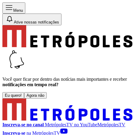
Menu
Ative nossas notificações
Você quer ficar por dentro das notícias mais importantes e receber
notificações em tempo real?
Eu quero!
Agora não
Inscreva-se no canal
MetrópolesTV no
YouTube
MetrópolesTV
Inscreva-se
na MetrópolesTV