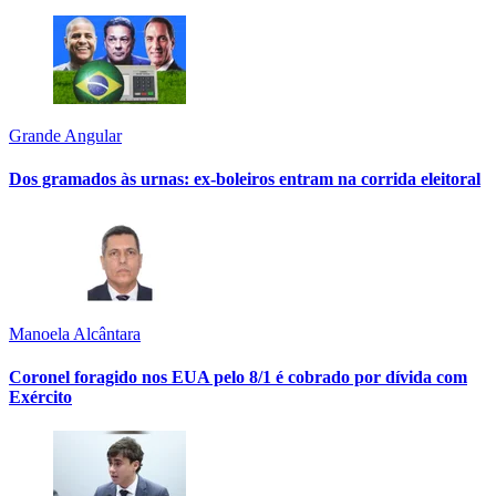
Grande Angular
Dos gramados às urnas: ex-boleiros entram na corrida eleitoral
Manoela Alcântara
Coronel foragido nos EUA pelo 8/1 é cobrado por dívida com
Exército