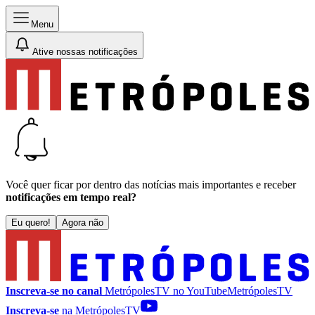
Menu
Ative nossas notificações
Você quer ficar por dentro das notícias mais importantes e receber
notificações em tempo real?
Eu quero!
Agora não
Inscreva-se no canal
MetrópolesTV no
YouTube
MetrópolesTV
Inscreva-se
na MetrópolesTV