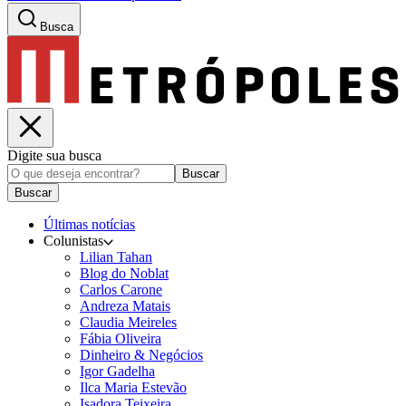
Busca
Digite sua busca
Buscar
Buscar
Últimas notícias
Colunistas
Lilian Tahan
Blog do Noblat
Carlos Carone
Andreza Matais
Claudia Meireles
Fábia Oliveira
Dinheiro & Negócios
Igor Gadelha
Ilca Maria Estevão
Isadora Teixeira