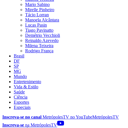
Mario Sabino
Mirelle Pinheiro
Tácio Lorran
Manoela Alcântara
Lucas Pasin
Tiago Pavinatto
Demétrio Vecchioli
Reinaldo Azevedo
Milena Teixeira
Rodrigo França
Brasil
DF
SP
MG
Mundo
Entretenimento
Vida & Estilo
Saúde
Ciência
Esportes
Especiais
Inscreva-se no canal
MetrópolesTV no
YouTube
MetrópolesTV
Inscreva-se
na MetrópolesTV